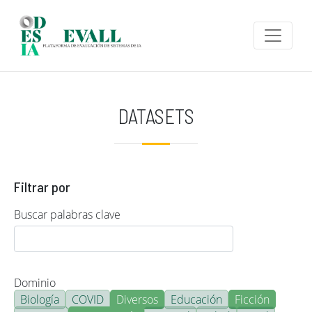
Pasar al contenido principal
DATASETS
Filtrar por
Buscar palabras clave
Dominio
Biología
COVID
Diversos
Educación
Ficción