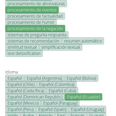
procesamiento de abreviaturas
procesamiento de eventos
procesamiento de factualidad
procesamiento de humor
procesamiento de la negación
sistemas de pregunta-respuesta
sistemas de recomendación
resumen automático
similitud textual
simplificación textual
text detoxification
Idioma
Español
Español (Argentina)
Español (Bolivia)
Español (Chile)
Español (Colombia)
Español (Costa Rica)
Español (Cuba)
Español (Dominican Republic)
Español (Ecuador)
Español (Mexico)
Español (Paraguay)
Español (Peru)
Español (Spain)
Español (Uruguay)
Inglés
Árabe
Alemán
Farsi
Francés
Guarani