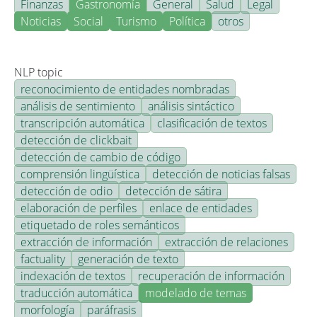
Finanzas
Gastronomía
General
Salud
Legal
Noticias
Social
Turismo
Política
otros
NLP topic
reconocimiento de entidades nombradas
análisis de sentimiento
análisis sintáctico
transcripción automática
clasificación de textos
detección de clickbait
detección de cambio de código
comprensión lingüística
detección de noticias falsas
detección de odio
detección de sátira
elaboración de perfiles
enlace de entidades
etiquetado de roles semánticos
extracción de información
extracción de relaciones
factuality
generación de texto
indexación de textos
recuperación de información
traducción automática
modelado de temas
morfología
paráfrasis