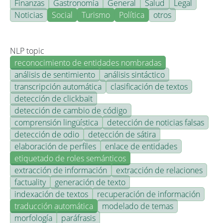
Finanzas
Gastronomía
General
Salud
Legal
Noticias
Social
Turismo
Política
otros
NLP topic
reconocimiento de entidades nombradas
análisis de sentimiento
análisis sintáctico
transcripción automática
clasificación de textos
detección de clickbait
detección de cambio de código
comprensión lingüística
detección de noticias falsas
detección de odio
detección de sátira
elaboración de perfiles
enlace de entidades
etiquetado de roles semánticos
extracción de información
extracción de relaciones
factuality
generación de texto
indexación de textos
recuperación de información
traducción automática
modelado de temas
morfología
paráfrasis