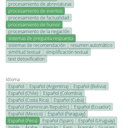
procesamiento de abreviaturas
procesamiento de eventos
procesamiento de factualidad
procesamiento de humor
procesamiento de la negación
sistemas de pregunta-respuesta
sistemas de recomendación
resumen automático
similitud textual
simplificación textual
text detoxification
Idioma
Español
Español (Argentina)
Español (Bolivia)
Español (Chile)
Español (Colombia)
Español (Costa Rica)
Español (Cuba)
Español (Dominican Republic)
Español (Ecuador)
Español (Mexico)
Español (Paraguay)
Español (Peru)
Español (Spain)
Español (Uruguay)
Inglés
Árabe
Alemán
Farsi
Francés
Guarani