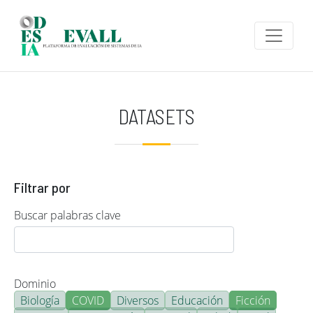
Pasar al contenido principal
DATASETS
Filtrar por
Buscar palabras clave
Dominio
Biología
COVID
Diversos
Educación
Ficción