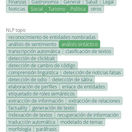
Finanzas
Gastronomía
General
Salud
Legal
Noticias
Social
Turismo
Política
otros
NLP topic
reconocimiento de entidades nombradas
análisis de sentimiento
análisis sintáctico
transcripción automática
clasificación de textos
detección de clickbait
detección de cambio de código
comprensión lingüística
detección de noticias falsas
detección de odio
detección de sátira
elaboración de perfiles
enlace de entidades
etiquetado de roles semánticos
extracción de información
extracción de relaciones
factuality
generación de texto
indexación de textos
recuperación de información
traducción automática
modelado de temas
morfología
paráfrasis