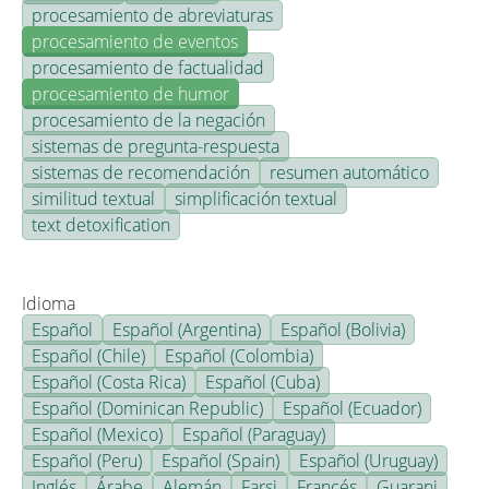
procesamiento de abreviaturas
procesamiento de eventos
procesamiento de factualidad
procesamiento de humor
procesamiento de la negación
sistemas de pregunta-respuesta
sistemas de recomendación
resumen automático
similitud textual
simplificación textual
text detoxification
Idioma
Español
Español (Argentina)
Español (Bolivia)
Español (Chile)
Español (Colombia)
Español (Costa Rica)
Español (Cuba)
Español (Dominican Republic)
Español (Ecuador)
Español (Mexico)
Español (Paraguay)
Español (Peru)
Español (Spain)
Español (Uruguay)
Inglés
Árabe
Alemán
Farsi
Francés
Guarani