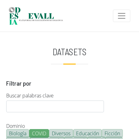
Pasar al contenido principal
DATASETS
Filtrar por
Buscar palabras clave
Dominio
Biología
COVID
Diversos
Educación
Ficción