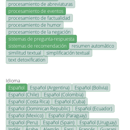
procesamiento de abreviaturas
procesamiento de eventos
procesamiento de factualidad
procesamiento de humor
procesamiento de la negación
sistemas de pregunta-respuesta
sistemas de recomendación
resumen automático
similitud textual
simplificación textual
text detoxification
Idioma
Español
Español (Argentina)
Español (Bolivia)
Español (Chile)
Español (Colombia)
Español (Costa Rica)
Español (Cuba)
Español (Dominican Republic)
Español (Ecuador)
Español (Mexico)
Español (Paraguay)
Español (Peru)
Español (Spain)
Español (Uruguay)
Inglés
Árabe
Alemán
Farsi
Francés
Guarani