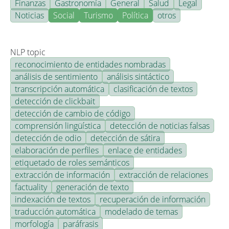
Finanzas
Gastronomía
General
Salud
Legal
Noticias
Social
Turismo
Política
otros
NLP topic
reconocimiento de entidades nombradas
análisis de sentimiento
análisis sintáctico
transcripción automática
clasificación de textos
detección de clickbait
detección de cambio de código
comprensión lingüística
detección de noticias falsas
detección de odio
detección de sátira
elaboración de perfiles
enlace de entidades
etiquetado de roles semánticos
extracción de información
extracción de relaciones
factuality
generación de texto
indexación de textos
recuperación de información
traducción automática
modelado de temas
morfología
paráfrasis