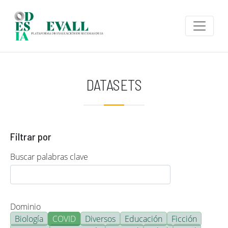
Pasar al contenido principal
DATASETS
Filtrar por
Buscar palabras clave
Dominio
Biología
COVID
Diversos
Educación
Ficción