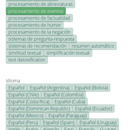
procesamiento de abreviaturas
procesamiento de eventos
procesamiento de factualidad
procesamiento de humor
procesamiento de la negación
sistemas de pregunta-respuesta
sistemas de recomendación
resumen automático
similitud textual
simplificación textual
text detoxification
Idioma
Español
Español (Argentina)
Español (Bolivia)
Español (Chile)
Español (Colombia)
Español (Costa Rica)
Español (Cuba)
Español (Dominican Republic)
Español (Ecuador)
Español (Mexico)
Español (Paraguay)
Español (Peru)
Español (Spain)
Español (Uruguay)
Inglés
Árabe
Alemán
Farsi
Francés
Guarani