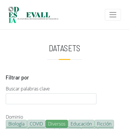
Pasar al contenido principal
DATASETS
Filtrar por
Buscar palabras clave
Dominio
Biología
COVID
Diversos
Educación
Ficción