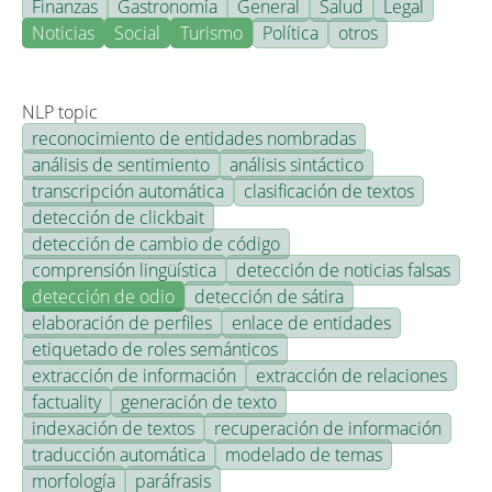
Finanzas
Gastronomía
General
Salud
Legal
Noticias
Social
Turismo
Política
otros
NLP topic
reconocimiento de entidades nombradas
análisis de sentimiento
análisis sintáctico
transcripción automática
clasificación de textos
detección de clickbait
detección de cambio de código
comprensión lingüística
detección de noticias falsas
detección de odio
detección de sátira
elaboración de perfiles
enlace de entidades
etiquetado de roles semánticos
extracción de información
extracción de relaciones
factuality
generación de texto
indexación de textos
recuperación de información
traducción automática
modelado de temas
morfología
paráfrasis