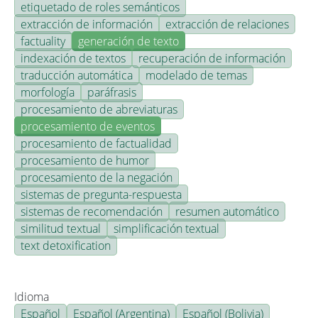
etiquetado de roles semánticos
extracción de información
extracción de relaciones
factuality
generación de texto
indexación de textos
recuperación de información
traducción automática
modelado de temas
morfología
paráfrasis
procesamiento de abreviaturas
procesamiento de eventos
procesamiento de factualidad
procesamiento de humor
procesamiento de la negación
sistemas de pregunta-respuesta
sistemas de recomendación
resumen automático
similitud textual
simplificación textual
text detoxification
Idioma
Español
Español (Argentina)
Español (Bolivia)