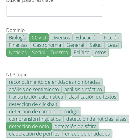
Buscar palabras clave
Dominio
Biología
COVID
Diversos
Educación
Ficción
Finanzas
Gastronomía
General
Salud
Legal
Noticias
Social
Turismo
Política
otros
NLP topic
reconocimiento de entidades nombradas
análisis de sentimiento
análisis sintáctico
transcripción automática
clasificación de textos
detección de clickbait
detección de cambio de código
comprensión lingüística
detección de noticias falsas
detección de odio
detección de sátira
elaboración de perfiles
enlace de entidades