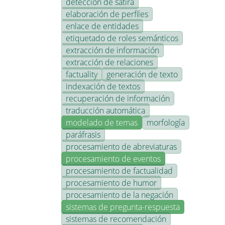
detección de sátira
elaboración de perfiles
enlace de entidades
etiquetado de roles semánticos
extracción de información
extracción de relaciones
factuality
generación de texto
indexación de textos
recuperación de información
traducción automática
modelado de temas
morfología
paráfrasis
procesamiento de abreviaturas
procesamiento de eventos
procesamiento de factualidad
procesamiento de humor
procesamiento de la negación
sistemas de pregunta-respuesta
sistemas de recomendación