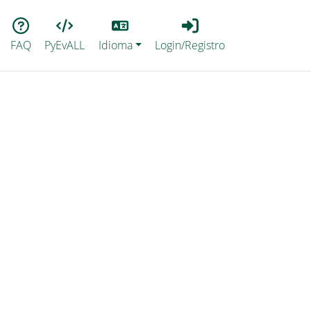
Lang
Login_Registro
FAQ
PyEvALL
Idioma
Login/Registro