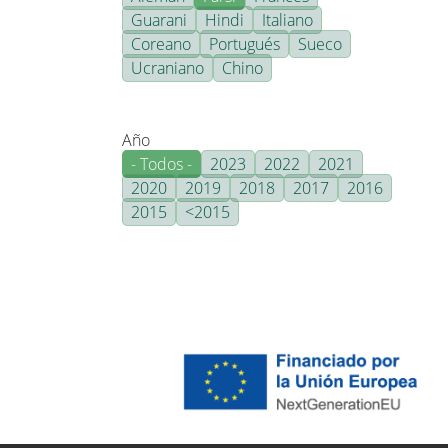
Guarani
Hindi
Italiano
Coreano
Portugués
Sueco
Ucraniano
Chino
Año
- Todos -
2023
2022
2021
2020
2019
2018
2017
2016
2015
<2015