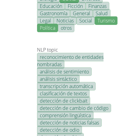
Educación
Ficción
Finanzas
Gastronomía
General
Salud
Legal
Noticias
Social
Turismo
Política
otros
NLP topic
reconocimiento de entidades
nombradas
análisis de sentimiento
análisis sintáctico
transcripción automática
clasificación de textos
detección de clickbait
detección de cambio de código
comprensión lingüística
detección de noticias falsas
detección de odio