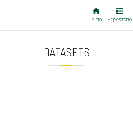
Main EvALL
Inicio
Repositorio
DATASETS