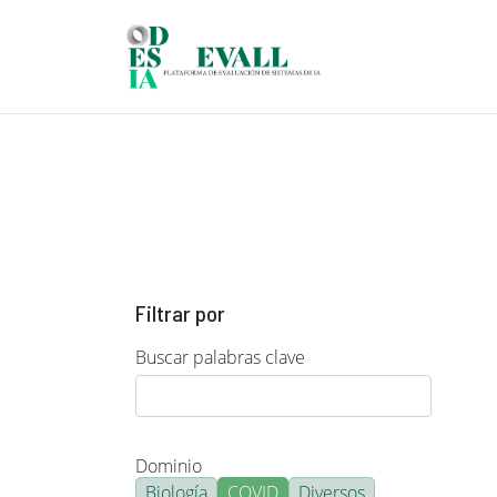
Pasar al contenido principal
Filtrar por
Buscar palabras clave
Dominio
Biología
COVID
Diversos