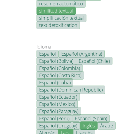
resumen automático
similitud textual
simplificación textual
text detoxification
Idioma
Español
Español (Argentina)
Español (Bolivia)
Español (Chile)
Español (Colombia)
Español (Costa Rica)
Español (Cuba)
Español (Dominican Republic)
Español (Ecuador)
Español (Mexico)
Español (Paraguay)
Español (Peru)
Español (Spain)
Español (Uruguay)
Inglés
Árabe
Alemán
Farsi
Francés