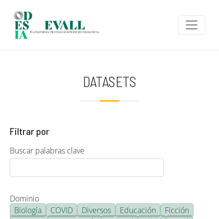
Pasar al contenido principal
DATASETS
Filtrar por
Buscar palabras clave
Dominio
Biología
COVID
Diversos
Educación
Ficción