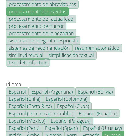
procesamiento de abreviaturas
procesamiento de eventos
procesamiento de factualidad
procesamiento de humor
procesamiento de la negación
sistemas de pregunta-respuesta
sistemas de recomendación
resumen automático
similitud textual
simplificación textual
text detoxification
Idioma
Español
Español (Argentina)
Español (Bolivia)
Español (Chile)
Español (Colombia)
Español (Costa Rica)
Español (Cuba)
Español (Dominican Republic)
Español (Ecuador)
Español (Mexico)
Español (Paraguay)
Español (Peru)
Español (Spain)
Español (Uruguay)
Inglés
Árabe
Alemán
Farsi
Francés
Guarani