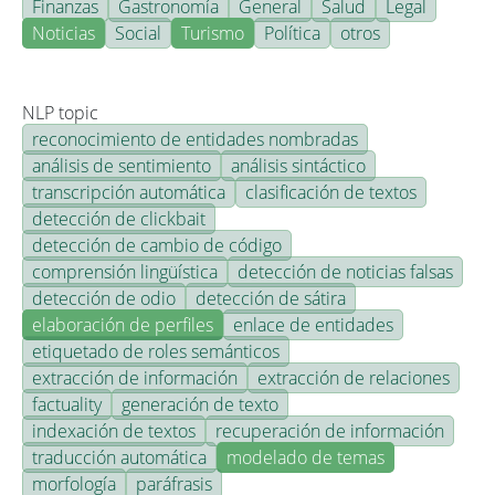
Finanzas
Gastronomía
General
Salud
Legal
Noticias
Social
Turismo
Política
otros
NLP topic
reconocimiento de entidades nombradas
análisis de sentimiento
análisis sintáctico
transcripción automática
clasificación de textos
detección de clickbait
detección de cambio de código
comprensión lingüística
detección de noticias falsas
detección de odio
detección de sátira
elaboración de perfiles
enlace de entidades
etiquetado de roles semánticos
extracción de información
extracción de relaciones
factuality
generación de texto
indexación de textos
recuperación de información
traducción automática
modelado de temas
morfología
paráfrasis