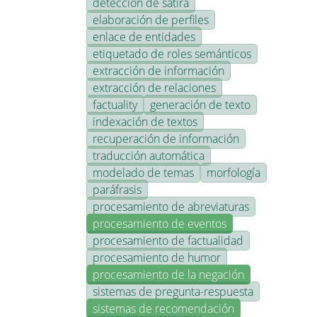
detección de sátira
elaboración de perfiles
enlace de entidades
etiquetado de roles semánticos
extracción de información
extracción de relaciones
factuality
generación de texto
indexación de textos
recuperación de información
traducción automática
modelado de temas
morfología
paráfrasis
procesamiento de abreviaturas
procesamiento de eventos
procesamiento de factualidad
procesamiento de humor
procesamiento de la negación
sistemas de pregunta-respuesta
sistemas de recomendación