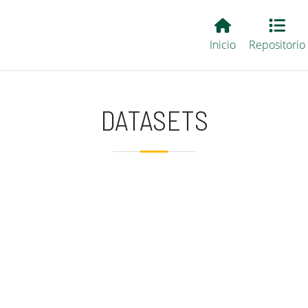
Main EvALL
Inicio
Repositorio
DATASETS