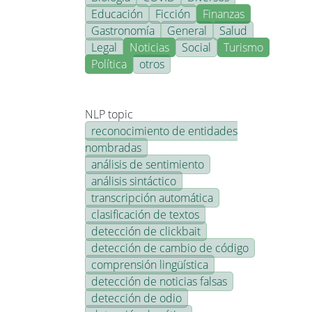
Educación
Ficción
Finanzas
Gastronomía
General
Salud
Legal
Noticias
Social
Turismo
Política
otros
NLP topic
reconocimiento de entidades
nombradas
análisis de sentimiento
análisis sintáctico
transcripción automática
clasificación de textos
detección de clickbait
detección de cambio de código
comprensión lingüística
detección de noticias falsas
detección de odio