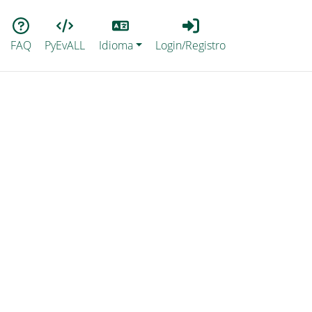
Lang
Login_Registro
FAQ
PyEvALL
Idioma
Login/Registro