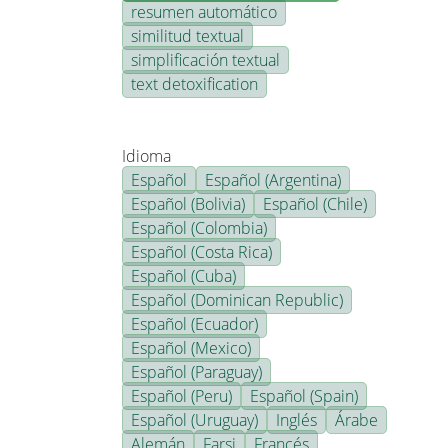
resumen automático
similitud textual
simplificación textual
text detoxification
Idioma
Español
Español (Argentina)
Español (Bolivia)
Español (Chile)
Español (Colombia)
Español (Costa Rica)
Español (Cuba)
Español (Dominican Republic)
Español (Ecuador)
Español (Mexico)
Español (Paraguay)
Español (Peru)
Español (Spain)
Español (Uruguay)
Inglés
Árabe
Alemán
Farsi
Francés