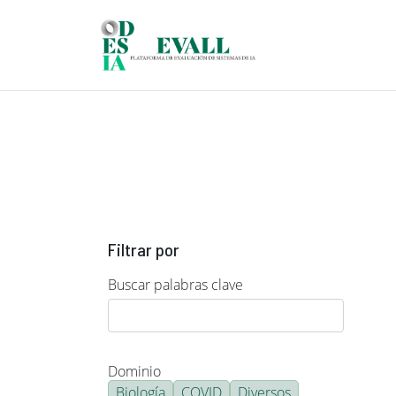
Pasar al contenido principal
Filtrar por
Buscar palabras clave
Dominio
Biología
COVID
Diversos