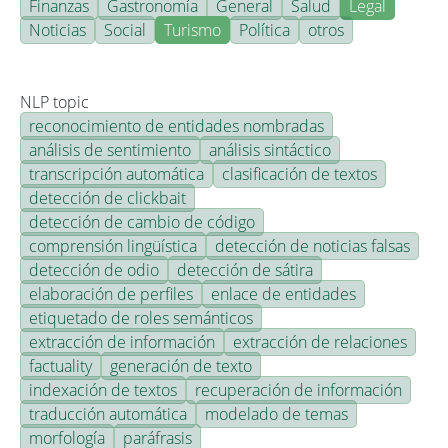
Finanzas
Gastronomía
General
Salud
Legal
Noticias
Social
Turismo
Política
otros
NLP topic
reconocimiento de entidades nombradas
análisis de sentimiento
análisis sintáctico
transcripción automática
clasificación de textos
detección de clickbait
detección de cambio de código
comprensión lingüística
detección de noticias falsas
detección de odio
detección de sátira
elaboración de perfiles
enlace de entidades
etiquetado de roles semánticos
extracción de información
extracción de relaciones
factuality
generación de texto
indexación de textos
recuperación de información
traducción automática
modelado de temas
morfología
paráfrasis