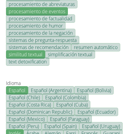
procesamiento de abreviaturas
procesamiento de eventos
procesamiento de factualidad
procesamiento de humor
procesamiento de la negación
sistemas de pregunta-respuesta
sistemas de recomendación
resumen automático
similitud textual
simplificación textual
text detoxification
Idioma
Español
Español (Argentina)
Español (Bolivia)
Español (Chile)
Español (Colombia)
Español (Costa Rica)
Español (Cuba)
Español (Dominican Republic)
Español (Ecuador)
Español (Mexico)
Español (Paraguay)
Español (Peru)
Español (Spain)
Español (Uruguay)
Inglés
Árabe
Alemán
Farsi
Francés
Guarani