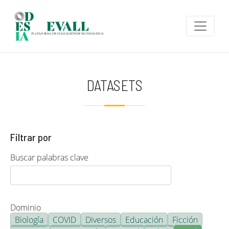
Pasar al contenido principal
DATASETS
Filtrar por
Buscar palabras clave
Dominio
Biología
COVID
Diversos
Educación
Ficción