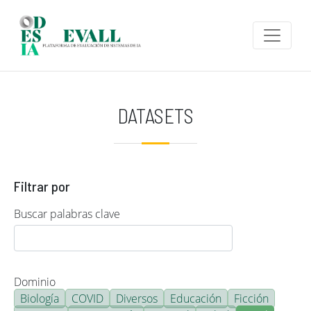
Pasar al contenido principal
DATASETS
Filtrar por
Buscar palabras clave
Dominio
Biología
COVID
Diversos
Educación
Ficción