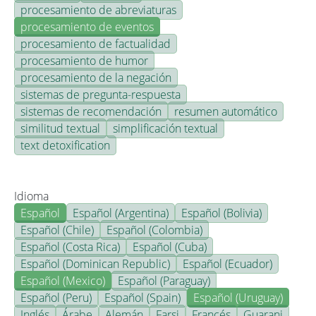
procesamiento de abreviaturas
procesamiento de eventos
procesamiento de factualidad
procesamiento de humor
procesamiento de la negación
sistemas de pregunta-respuesta
sistemas de recomendación
resumen automático
similitud textual
simplificación textual
text detoxification
Idioma
Español
Español (Argentina)
Español (Bolivia)
Español (Chile)
Español (Colombia)
Español (Costa Rica)
Español (Cuba)
Español (Dominican Republic)
Español (Ecuador)
Español (Mexico)
Español (Paraguay)
Español (Peru)
Español (Spain)
Español (Uruguay)
Inglés
Árabe
Alemán
Farsi
Francés
Guarani