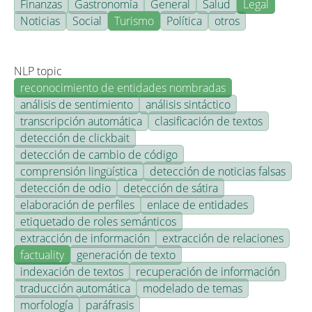
Finanzas
Gastronomía
General
Salud
Legal
Noticias
Social
Turismo
Política
otros
NLP topic
reconocimiento de entidades nombradas
análisis de sentimiento
análisis sintáctico
transcripción automática
clasificación de textos
detección de clickbait
detección de cambio de código
comprensión lingüística
detección de noticias falsas
detección de odio
detección de sátira
elaboración de perfiles
enlace de entidades
etiquetado de roles semánticos
extracción de información
extracción de relaciones
factuality
generación de texto
indexación de textos
recuperación de información
traducción automática
modelado de temas
morfología
paráfrasis