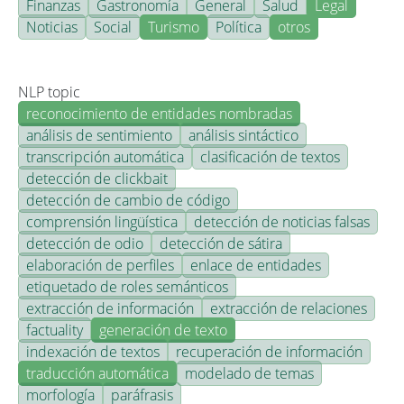
Finanzas
Gastronomía
General
Salud
Legal
Noticias
Social
Turismo
Política
otros
NLP topic
reconocimiento de entidades nombradas
análisis de sentimiento
análisis sintáctico
transcripción automática
clasificación de textos
detección de clickbait
detección de cambio de código
comprensión lingüística
detección de noticias falsas
detección de odio
detección de sátira
elaboración de perfiles
enlace de entidades
etiquetado de roles semánticos
extracción de información
extracción de relaciones
factuality
generación de texto
indexación de textos
recuperación de información
traducción automática
modelado de temas
morfología
paráfrasis