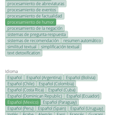
procesamiento de abreviaturas
procesamiento de eventos
procesamiento de factualidad
procesamiento de humor
procesamiento de la negación
sistemas de pregunta-respuesta
sistemas de recomendación
resumen automático
similitud textual
simplificación textual
text detoxification
Idioma
Español
Español (Argentina)
Español (Bolivia)
Español (Chile)
Español (Colombia)
Español (Costa Rica)
Español (Cuba)
Español (Dominican Republic)
Español (Ecuador)
Español (Mexico)
Español (Paraguay)
Español (Peru)
Español (Spain)
Español (Uruguay)
Inglés
Árabe
Alemán
Farsi
Francés
Guarani