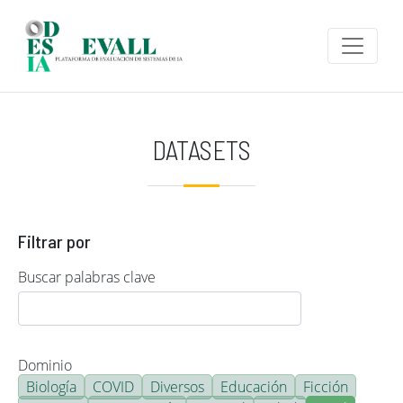
Pasar al contenido principal
DATASETS
Filtrar por
Buscar palabras clave
Dominio
Biología
COVID
Diversos
Educación
Ficción