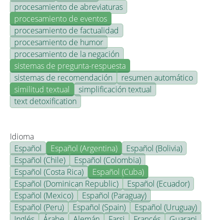
procesamiento de abreviaturas
procesamiento de eventos
procesamiento de factualidad
procesamiento de humor
procesamiento de la negación
sistemas de pregunta-respuesta
sistemas de recomendación
resumen automático
similitud textual
simplificación textual
text detoxification
Idioma
Español
Español (Argentina)
Español (Bolivia)
Español (Chile)
Español (Colombia)
Español (Costa Rica)
Español (Cuba)
Español (Dominican Republic)
Español (Ecuador)
Español (Mexico)
Español (Paraguay)
Español (Peru)
Español (Spain)
Español (Uruguay)
Inglés
Árabe
Alemán
Farsi
Francés
Guarani