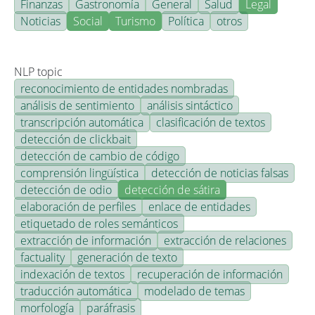
Finanzas
Gastronomía
General
Salud
Legal
Noticias
Social
Turismo
Política
otros
NLP topic
reconocimiento de entidades nombradas
análisis de sentimiento
análisis sintáctico
transcripción automática
clasificación de textos
detección de clickbait
detección de cambio de código
comprensión lingüística
detección de noticias falsas
detección de odio
detección de sátira
elaboración de perfiles
enlace de entidades
etiquetado de roles semánticos
extracción de información
extracción de relaciones
factuality
generación de texto
indexación de textos
recuperación de información
traducción automática
modelado de temas
morfología
paráfrasis