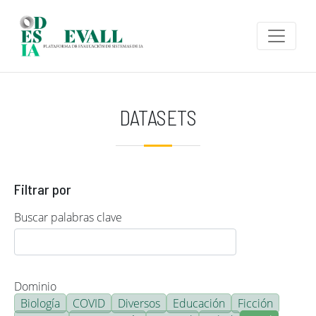
Pasar al contenido principal
DATASETS
Filtrar por
Buscar palabras clave
Dominio
Biología
COVID
Diversos
Educación
Ficción