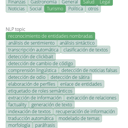
Finanzas
Gastronomía
General
Salud
Legal
Noticias
Social
Turismo
Política
otros
NLP topic
reconocimiento de entidades nombradas
análisis de sentimiento
análisis sintáctico
transcripción automática
clasificación de textos
detección de clickbait
detección de cambio de código
comprensión lingüística
detección de noticias falsas
detección de odio
detección de sátira
elaboración de perfiles
enlace de entidades
etiquetado de roles semánticos
extracción de información
extracción de relaciones
factuality
generación de texto
indexación de textos
recuperación de información
traducción automática
modelado de temas
morfología
paráfrasis