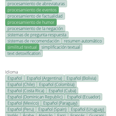
procesamiento de abreviaturas
procesamiento de eventos
procesamiento de factualidad
procesamiento de humor
procesamiento de la negación
sistemas de pregunta-respuesta
sistemas de recomendación
resumen automático
similitud textual
simplificación textual
text detoxification
Idioma
Español
Español (Argentina)
Español (Bolivia)
Español (Chile)
Español (Colombia)
Español (Costa Rica)
Español (Cuba)
Español (Dominican Republic)
Español (Ecuador)
Español (Mexico)
Español (Paraguay)
Español (Peru)
Español (Spain)
Español (Uruguay)
Inglés
Árabe
Alemán
Farsi
Francés
Guarani