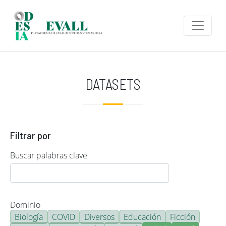
Pasar al contenido principal
DATASETS
Filtrar por
Buscar palabras clave
Dominio
Biología
COVID
Diversos
Educación
Ficción