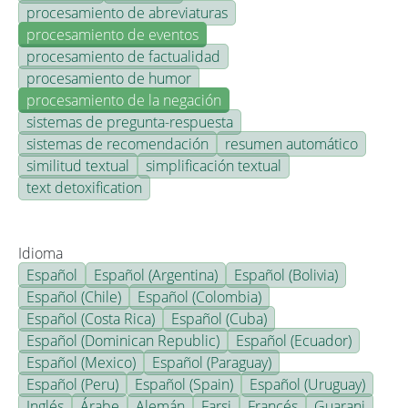
procesamiento de abreviaturas
procesamiento de eventos
procesamiento de factualidad
procesamiento de humor
procesamiento de la negación
sistemas de pregunta-respuesta
sistemas de recomendación
resumen automático
similitud textual
simplificación textual
text detoxification
Idioma
Español
Español (Argentina)
Español (Bolivia)
Español (Chile)
Español (Colombia)
Español (Costa Rica)
Español (Cuba)
Español (Dominican Republic)
Español (Ecuador)
Español (Mexico)
Español (Paraguay)
Español (Peru)
Español (Spain)
Español (Uruguay)
Inglés
Árabe
Alemán
Farsi
Francés
Guarani