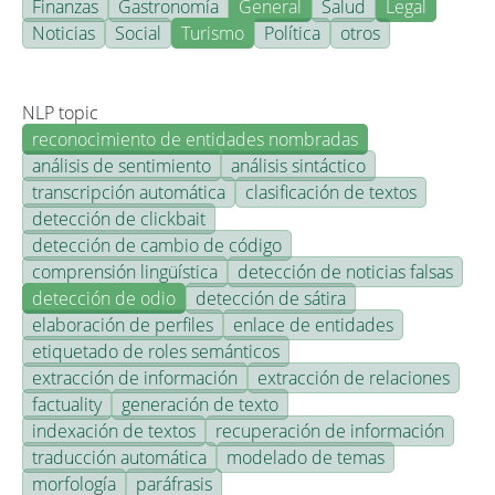
Finanzas
Gastronomía
General
Salud
Legal
Noticias
Social
Turismo
Política
otros
NLP topic
reconocimiento de entidades nombradas
análisis de sentimiento
análisis sintáctico
transcripción automática
clasificación de textos
detección de clickbait
detección de cambio de código
comprensión lingüística
detección de noticias falsas
detección de odio
detección de sátira
elaboración de perfiles
enlace de entidades
etiquetado de roles semánticos
extracción de información
extracción de relaciones
factuality
generación de texto
indexación de textos
recuperación de información
traducción automática
modelado de temas
morfología
paráfrasis