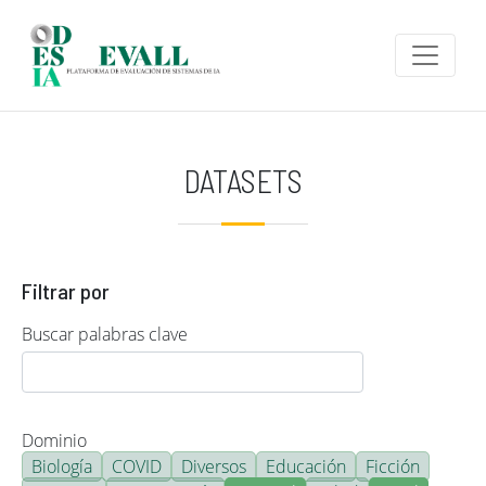
Pasar al contenido principal
DATASETS
Filtrar por
Buscar palabras clave
Dominio
Biología
COVID
Diversos
Educación
Ficción