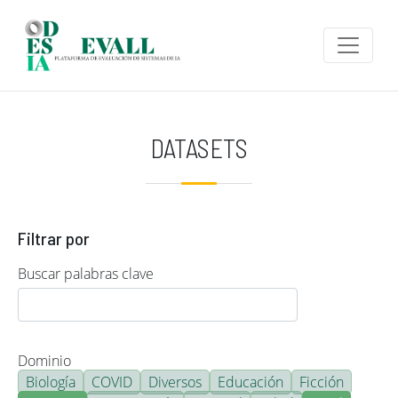
Pasar al contenido principal
DATASETS
Filtrar por
Buscar palabras clave
Dominio
Biología
COVID
Diversos
Educación
Ficción