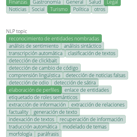
Finanzas
Gastronomía
General
Salud
Legal
Noticias
Social
Turismo
Política
otros
NLP topic
reconocimiento de entidades nombradas
análisis de sentimiento
análisis sintáctico
transcripción automática
clasificación de textos
detección de clickbait
detección de cambio de código
comprensión lingüística
detección de noticias falsas
detección de odio
detección de sátira
elaboración de perfiles
enlace de entidades
etiquetado de roles semánticos
extracción de información
extracción de relaciones
factuality
generación de texto
indexación de textos
recuperación de información
traducción automática
modelado de temas
morfología
paráfrasis