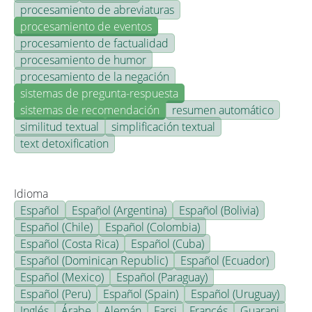
procesamiento de abreviaturas
procesamiento de eventos
procesamiento de factualidad
procesamiento de humor
procesamiento de la negación
sistemas de pregunta-respuesta
sistemas de recomendación
resumen automático
similitud textual
simplificación textual
text detoxification
Idioma
Español
Español (Argentina)
Español (Bolivia)
Español (Chile)
Español (Colombia)
Español (Costa Rica)
Español (Cuba)
Español (Dominican Republic)
Español (Ecuador)
Español (Mexico)
Español (Paraguay)
Español (Peru)
Español (Spain)
Español (Uruguay)
Inglés
Árabe
Alemán
Farsi
Francés
Guarani