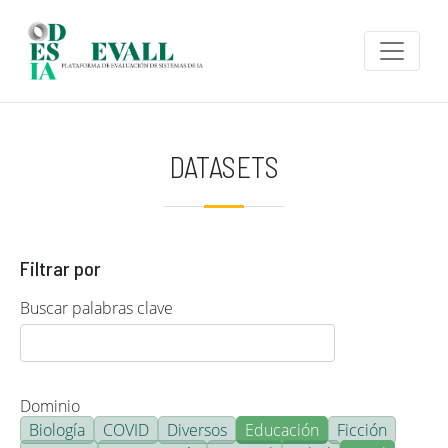
Pasar al contenido principal
DATASETS
Filtrar por
Buscar palabras clave
Dominio
Biología
COVID
Diversos
Educación
Ficción