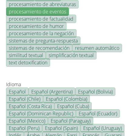
procesamiento de abreviaturas
procesamiento de eventos
procesamiento de factualidad
procesamiento de humor
procesamiento de la negación
sistemas de pregunta-respuesta
sistemas de recomendación
resumen automático
similitud textual
simplificación textual
text detoxification
Idioma
Español
Español (Argentina)
Español (Bolivia)
Español (Chile)
Español (Colombia)
Español (Costa Rica)
Español (Cuba)
Español (Dominican Republic)
Español (Ecuador)
Español (Mexico)
Español (Paraguay)
Español (Peru)
Español (Spain)
Español (Uruguay)
Inglés
Árabe
Alemán
Farsi
Francés
Guarani