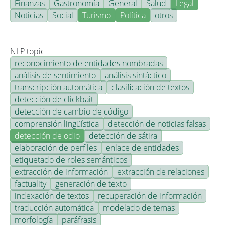
Finanzas
Gastronomía
General
Salud
Legal
Noticias
Social
Turismo
Política
otros
NLP topic
reconocimiento de entidades nombradas
análisis de sentimiento
análisis sintáctico
transcripción automática
clasificación de textos
detección de clickbait
detección de cambio de código
comprensión lingüística
detección de noticias falsas
detección de odio
detección de sátira
elaboración de perfiles
enlace de entidades
etiquetado de roles semánticos
extracción de información
extracción de relaciones
factuality
generación de texto
indexación de textos
recuperación de información
traducción automática
modelado de temas
morfología
paráfrasis