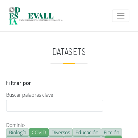
Pasar al contenido principal
DATASETS
Filtrar por
Buscar palabras clave
Dominio
Biología
COVID
Diversos
Educación
Ficción