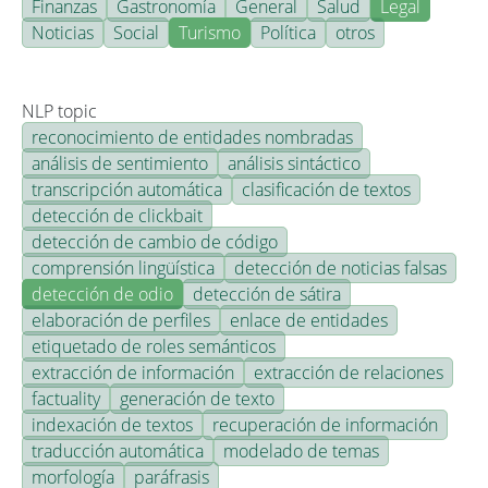
Finanzas
Gastronomía
General
Salud
Legal
Noticias
Social
Turismo
Política
otros
NLP topic
reconocimiento de entidades nombradas
análisis de sentimiento
análisis sintáctico
transcripción automática
clasificación de textos
detección de clickbait
detección de cambio de código
comprensión lingüística
detección de noticias falsas
detección de odio
detección de sátira
elaboración de perfiles
enlace de entidades
etiquetado de roles semánticos
extracción de información
extracción de relaciones
factuality
generación de texto
indexación de textos
recuperación de información
traducción automática
modelado de temas
morfología
paráfrasis