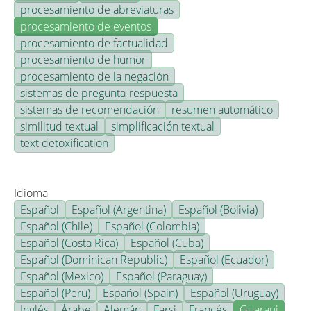
procesamiento de abreviaturas
procesamiento de eventos
procesamiento de factualidad
procesamiento de humor
procesamiento de la negación
sistemas de pregunta-respuesta
sistemas de recomendación
resumen automático
similitud textual
simplificación textual
text detoxification
Idioma
Español
Español (Argentina)
Español (Bolivia)
Español (Chile)
Español (Colombia)
Español (Costa Rica)
Español (Cuba)
Español (Dominican Republic)
Español (Ecuador)
Español (Mexico)
Español (Paraguay)
Español (Peru)
Español (Spain)
Español (Uruguay)
Inglés
Árabe
Alemán
Farsi
Francés
Guarani