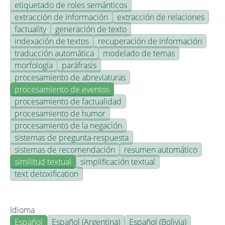
etiquetado de roles semánticos
extracción de información
extracción de relaciones
factuality
generación de texto
indexación de textos
recuperación de información
traducción automática
modelado de temas
morfología
paráfrasis
procesamiento de abreviaturas
procesamiento de eventos
procesamiento de factualidad
procesamiento de humor
procesamiento de la negación
sistemas de pregunta-respuesta
sistemas de recomendación
resumen automático
similitud textual
simplificación textual
text detoxification
Idioma
Español
Español (Argentina)
Español (Bolivia)