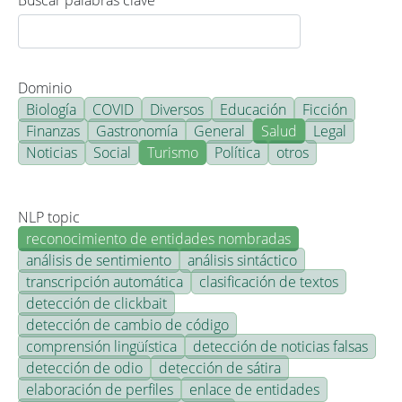
Buscar palabras clave
Dominio
Biología
COVID
Diversos
Educación
Ficción
Finanzas
Gastronomía
General
Salud
Legal
Noticias
Social
Turismo
Política
otros
NLP topic
reconocimiento de entidades nombradas
análisis de sentimiento
análisis sintáctico
transcripción automática
clasificación de textos
detección de clickbait
detección de cambio de código
comprensión lingüística
detección de noticias falsas
detección de odio
detección de sátira
elaboración de perfiles
enlace de entidades