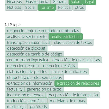
Finanzas
Gastronomía
General
Salud
Legal
Noticias
Social
Turismo
Política
otros
NLP topic
reconocimiento de entidades nombradas
análisis de sentimiento
análisis sintáctico
transcripción automática
clasificación de textos
detección de clickbait
detección de cambio de código
comprensión lingüística
detección de noticias falsas
detección de odio
detección de sátira
elaboración de perfiles
enlace de entidades
etiquetado de roles semánticos
extracción de información
extracción de relaciones
factuality
generación de texto
indexación de textos
recuperación de información
traducción automática
modelado de temas
morfología
paráfrasis