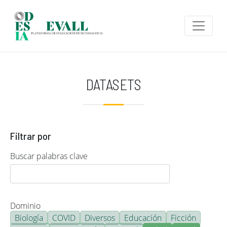
Pasar al contenido principal
DATASETS
Filtrar por
Buscar palabras clave
Dominio
Biología
COVID
Diversos
Educación
Ficción