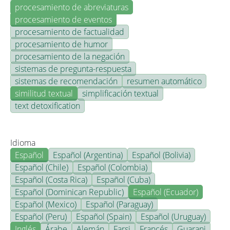
procesamiento de abreviaturas
procesamiento de eventos
procesamiento de factualidad
procesamiento de humor
procesamiento de la negación
sistemas de pregunta-respuesta
sistemas de recomendación
resumen automático
similitud textual
simplificación textual
text detoxification
Idioma
Español
Español (Argentina)
Español (Bolivia)
Español (Chile)
Español (Colombia)
Español (Costa Rica)
Español (Cuba)
Español (Dominican Republic)
Español (Ecuador)
Español (Mexico)
Español (Paraguay)
Español (Peru)
Español (Spain)
Español (Uruguay)
Inglés
Árabe
Alemán
Farsi
Francés
Guarani