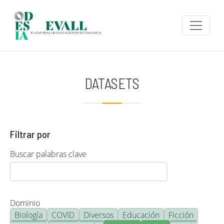
Pasar al contenido principal
DATASETS
Filtrar por
Buscar palabras clave
Dominio
Biología
COVID
Diversos
Educación
Ficción