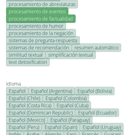
procesamiento de abreviaturas
procesamiento de eventos
procesamiento de factualidad
procesamiento de humor
procesamiento de la negación
sistemas de pregunta-respuesta
sistemas de recomendación
resumen automático
similitud textual
simplificación textual
text detoxification
Idioma
Español
Español (Argentina)
Español (Bolivia)
Español (Chile)
Español (Colombia)
Español (Costa Rica)
Español (Cuba)
Español (Dominican Republic)
Español (Ecuador)
Español (Mexico)
Español (Paraguay)
Español (Peru)
Español (Spain)
Español (Uruguay)
Inglés
Árabe
Alemán
Farsi
Francés
Guarani