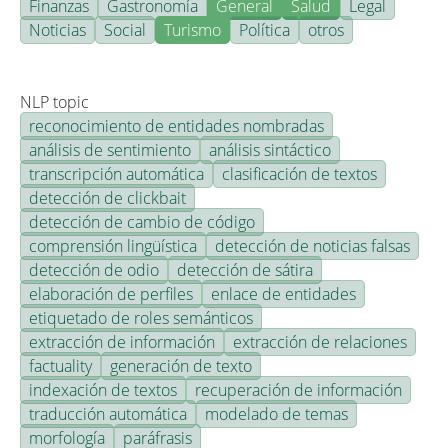
Finanzas
Gastronomía
General
Salud
Legal
Noticias
Social
Turismo
Política
otros
NLP topic
reconocimiento de entidades nombradas
análisis de sentimiento
análisis sintáctico
transcripción automática
clasificación de textos
detección de clickbait
detección de cambio de código
comprensión lingüística
detección de noticias falsas
detección de odio
detección de sátira
elaboración de perfiles
enlace de entidades
etiquetado de roles semánticos
extracción de información
extracción de relaciones
factuality
generación de texto
indexación de textos
recuperación de información
traducción automática
modelado de temas
morfología
paráfrasis