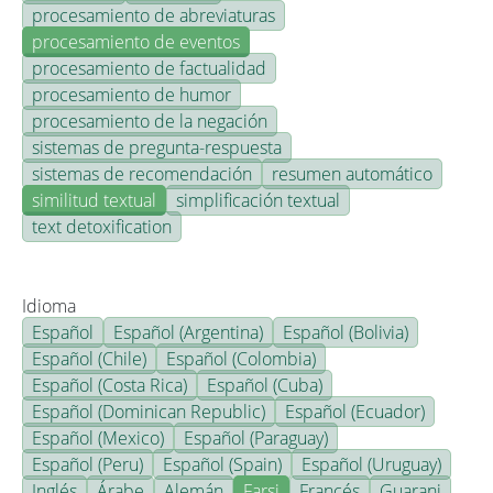
procesamiento de abreviaturas
procesamiento de eventos
procesamiento de factualidad
procesamiento de humor
procesamiento de la negación
sistemas de pregunta-respuesta
sistemas de recomendación
resumen automático
similitud textual
simplificación textual
text detoxification
Idioma
Español
Español (Argentina)
Español (Bolivia)
Español (Chile)
Español (Colombia)
Español (Costa Rica)
Español (Cuba)
Español (Dominican Republic)
Español (Ecuador)
Español (Mexico)
Español (Paraguay)
Español (Peru)
Español (Spain)
Español (Uruguay)
Inglés
Árabe
Alemán
Farsi
Francés
Guarani