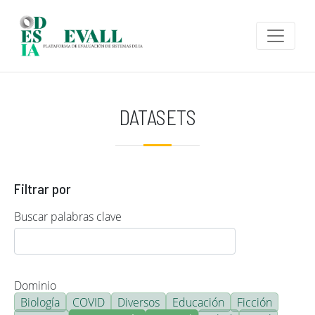
Pasar al contenido principal
DATASETS
Filtrar por
Buscar palabras clave
Dominio
Biología
COVID
Diversos
Educación
Ficción