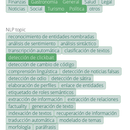
Finanzas
Gastronomía
General
Salud
Legal
Noticias
Social
Turismo
Política
otros
NLP topic
reconocimiento de entidades nombradas
análisis de sentimiento
análisis sintáctico
transcripción automática
clasificación de textos
detección de clickbait
detección de cambio de código
comprensión lingüística
detección de noticias falsas
detección de odio
detección de sátira
elaboración de perfiles
enlace de entidades
etiquetado de roles semánticos
extracción de información
extracción de relaciones
factuality
generación de texto
indexación de textos
recuperación de información
traducción automática
modelado de temas
morfología
paráfrasis