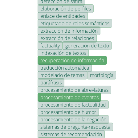
detección de sátira
elaboración de perfiles
enlace de entidades
etiquetado de roles semánticos
extracción de información
extracción de relaciones
factuality
generación de texto
indexación de textos
recuperación de información
traducción automática
modelado de temas
morfología
paráfrasis
procesamiento de abreviaturas
procesamiento de eventos
procesamiento de factualidad
procesamiento de humor
procesamiento de la negación
sistemas de pregunta-respuesta
sistemas de recomendación