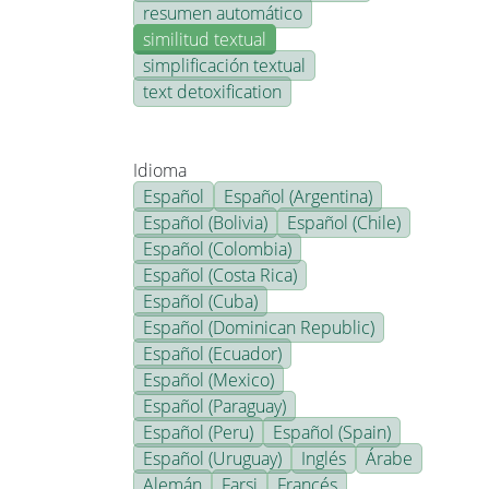
resumen automático
similitud textual
simplificación textual
text detoxification
Idioma
Español
Español (Argentina)
Español (Bolivia)
Español (Chile)
Español (Colombia)
Español (Costa Rica)
Español (Cuba)
Español (Dominican Republic)
Español (Ecuador)
Español (Mexico)
Español (Paraguay)
Español (Peru)
Español (Spain)
Español (Uruguay)
Inglés
Árabe
Alemán
Farsi
Francés