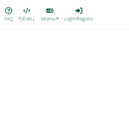
Lang
Login_Registro
FAQ
PyEvALL
Idioma
Login/Registro