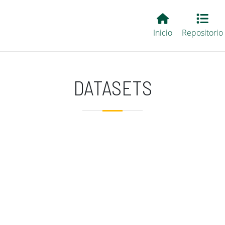
Main EvALL
Inicio
Repositorio
DATASETS