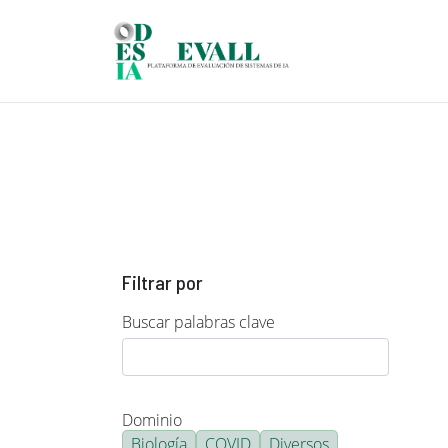
Pasar al contenido principal
Filtrar por
Buscar palabras clave
Dominio
Biología
COVID
Diversos