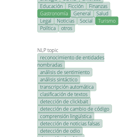
Educación
Ficción
Finanzas
Gastronomía
General
Salud
Legal
Noticias
Social
Turismo
Política
otros
NLP topic
reconocimiento de entidades
nombradas
análisis de sentimiento
análisis sintáctico
transcripción automática
clasificación de textos
detección de clickbait
detección de cambio de código
comprensión lingüística
detección de noticias falsas
detección de odio