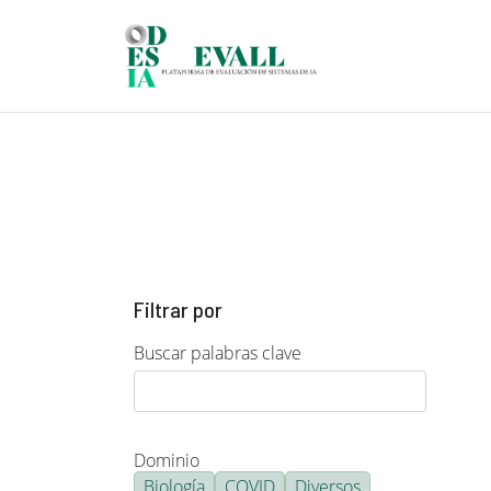
Pasar al contenido principal
Filtrar por
Buscar palabras clave
Dominio
Biología
COVID
Diversos