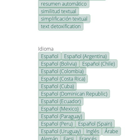
resumen automático
similitud textual
simplificación textual
text detoxification
Idioma
Español
Español (Argentina)
Español (Bolivia)
Español (Chile)
Español (Colombia)
Español (Costa Rica)
Español (Cuba)
Español (Dominican Republic)
Español (Ecuador)
Español (Mexico)
Español (Paraguay)
Español (Peru)
Español (Spain)
Español (Uruguay)
Inglés
Árabe
Alemán
Farsi
Francés