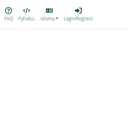
Lang
Login_Registro
FAQ
PyEvALL
Idioma
Login/Registro