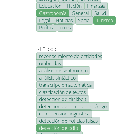
Educación
Ficción
Finanzas
Gastronomía
General
Salud
Legal
Noticias
Social
Turismo
Política
otros
NLP topic
reconocimiento de entidades
nombradas
análisis de sentimiento
análisis sintáctico
transcripción automática
clasificación de textos
detección de clickbait
detección de cambio de código
comprensión lingüística
detección de noticias falsas
detección de odio