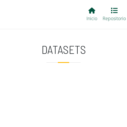
Main EvALL
Inicio
Repositorio
DATASETS