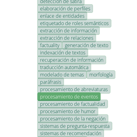
detección de sátira
elaboración de perfiles
enlace de entidades
etiquetado de roles semánticos
extracción de información
extracción de relaciones
factuality
generación de texto
indexación de textos
recuperación de información
traducción automática
modelado de temas
morfología
paráfrasis
procesamiento de abreviaturas
procesamiento de eventos
procesamiento de factualidad
procesamiento de humor
procesamiento de la negación
sistemas de pregunta-respuesta
sistemas de recomendación