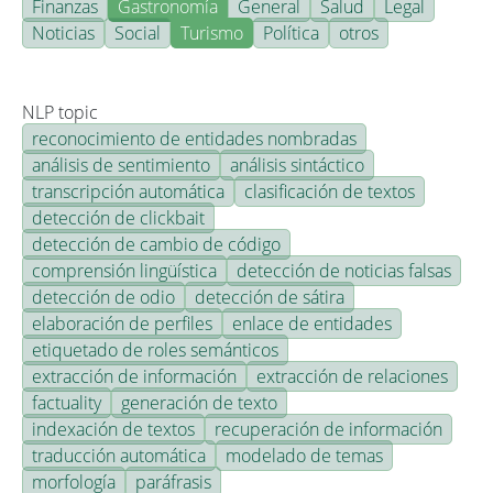
Finanzas
Gastronomía
General
Salud
Legal
Noticias
Social
Turismo
Política
otros
NLP topic
reconocimiento de entidades nombradas
análisis de sentimiento
análisis sintáctico
transcripción automática
clasificación de textos
detección de clickbait
detección de cambio de código
comprensión lingüística
detección de noticias falsas
detección de odio
detección de sátira
elaboración de perfiles
enlace de entidades
etiquetado de roles semánticos
extracción de información
extracción de relaciones
factuality
generación de texto
indexación de textos
recuperación de información
traducción automática
modelado de temas
morfología
paráfrasis