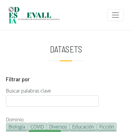
Pasar al contenido principal
DATASETS
Filtrar por
Buscar palabras clave
Dominio
Biología
COVID
Diversos
Educación
Ficción