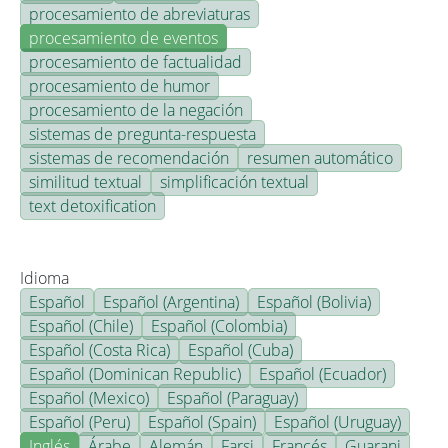
procesamiento de abreviaturas
procesamiento de eventos
procesamiento de factualidad
procesamiento de humor
procesamiento de la negación
sistemas de pregunta-respuesta
sistemas de recomendación
resumen automático
similitud textual
simplificación textual
text detoxification
Idioma
Español
Español (Argentina)
Español (Bolivia)
Español (Chile)
Español (Colombia)
Español (Costa Rica)
Español (Cuba)
Español (Dominican Republic)
Español (Ecuador)
Español (Mexico)
Español (Paraguay)
Español (Peru)
Español (Spain)
Español (Uruguay)
Inglés
Árabe
Alemán
Farsi
Francés
Guarani