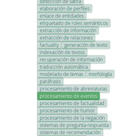
detección de sátira
elaboración de perfiles
enlace de entidades
etiquetado de roles semánticos
extracción de información
extracción de relaciones
factuality
generación de texto
indexación de textos
recuperación de información
traducción automática
modelado de temas
morfología
paráfrasis
procesamiento de abreviaturas
procesamiento de eventos
procesamiento de factualidad
procesamiento de humor
procesamiento de la negación
sistemas de pregunta-respuesta
sistemas de recomendación