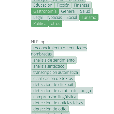
Educación
Ficción
Finanzas
Gastronomía
General
Salud
Legal
Noticias
Social
Turismo
Política
otros
NLP topic
reconocimiento de entidades
nombradas
análisis de sentimiento
análisis sintáctico
transcripción automática
clasificación de textos
detección de clickbait
detección de cambio de código
comprensión lingüística
detección de noticias falsas
detección de odio