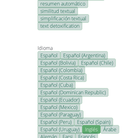
resumen automático
similitud textual
simplificación textual
text detoxification
Idioma
Español
Español (Argentina)
Español (Bolivia)
Español (Chile)
Español (Colombia)
Español (Costa Rica)
Español (Cuba)
Español (Dominican Republic)
Español (Ecuador)
Español (Mexico)
Español (Paraguay)
Español (Peru)
Español (Spain)
Español (Uruguay)
Inglés
Árabe
Alemán
Farsi
Francés