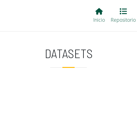
Main EvALL
Inicio
Repositorio
DATASETS