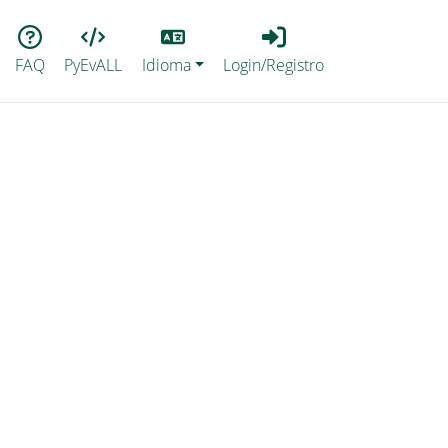
Lang
Login_Registro
FAQ
PyEvALL
Idioma
Login/Registro