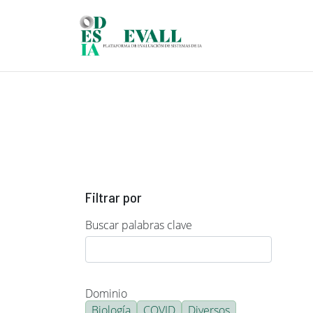
Pasar al contenido principal
Filtrar por
Buscar palabras clave
Dominio
Biología
COVID
Diversos