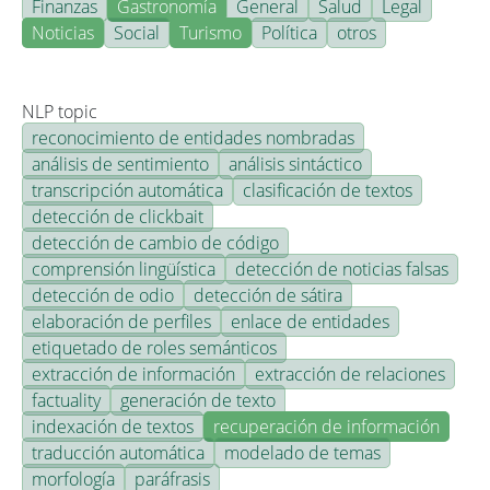
Finanzas
Gastronomía
General
Salud
Legal
Noticias
Social
Turismo
Política
otros
NLP topic
reconocimiento de entidades nombradas
análisis de sentimiento
análisis sintáctico
transcripción automática
clasificación de textos
detección de clickbait
detección de cambio de código
comprensión lingüística
detección de noticias falsas
detección de odio
detección de sátira
elaboración de perfiles
enlace de entidades
etiquetado de roles semánticos
extracción de información
extracción de relaciones
factuality
generación de texto
indexación de textos
recuperación de información
traducción automática
modelado de temas
morfología
paráfrasis