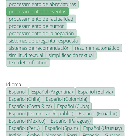
procesamiento de abreviaturas
procesamiento de eventos
procesamiento de factualidad
procesamiento de humor
procesamiento de la negación
sistemas de pregunta-respuesta
sistemas de recomendación
resumen automático
similitud textual
simplificación textual
text detoxification
Idioma
Español
Español (Argentina)
Español (Bolivia)
Español (Chile)
Español (Colombia)
Español (Costa Rica)
Español (Cuba)
Español (Dominican Republic)
Español (Ecuador)
Español (Mexico)
Español (Paraguay)
Español (Peru)
Español (Spain)
Español (Uruguay)
Inglés
Árabe
Alemán
Farsi
Francés
Guarani