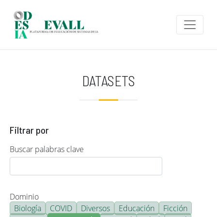
Pasar al contenido principal
DATASETS
Filtrar por
Buscar palabras clave
Dominio
Biología
COVID
Diversos
Educación
Ficción