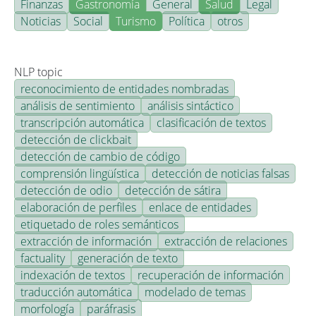
Finanzas
Gastronomía
General
Salud
Legal
Noticias
Social
Turismo
Política
otros
NLP topic
reconocimiento de entidades nombradas
análisis de sentimiento
análisis sintáctico
transcripción automática
clasificación de textos
detección de clickbait
detección de cambio de código
comprensión lingüística
detección de noticias falsas
detección de odio
detección de sátira
elaboración de perfiles
enlace de entidades
etiquetado de roles semánticos
extracción de información
extracción de relaciones
factuality
generación de texto
indexación de textos
recuperación de información
traducción automática
modelado de temas
morfología
paráfrasis