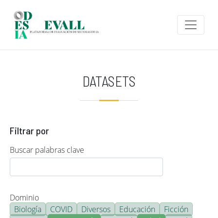
Pasar al contenido principal
DATASETS
Filtrar por
Buscar palabras clave
Dominio
Biología
COVID
Diversos
Educación
Ficción