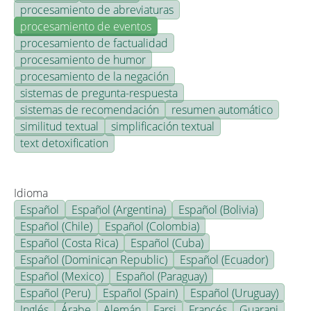
procesamiento de abreviaturas
procesamiento de eventos
procesamiento de factualidad
procesamiento de humor
procesamiento de la negación
sistemas de pregunta-respuesta
sistemas de recomendación
resumen automático
similitud textual
simplificación textual
text detoxification
Idioma
Español
Español (Argentina)
Español (Bolivia)
Español (Chile)
Español (Colombia)
Español (Costa Rica)
Español (Cuba)
Español (Dominican Republic)
Español (Ecuador)
Español (Mexico)
Español (Paraguay)
Español (Peru)
Español (Spain)
Español (Uruguay)
Inglés
Árabe
Alemán
Farsi
Francés
Guarani