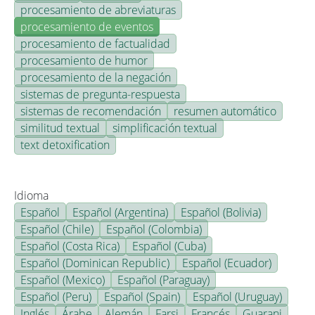
procesamiento de abreviaturas
procesamiento de eventos
procesamiento de factualidad
procesamiento de humor
procesamiento de la negación
sistemas de pregunta-respuesta
sistemas de recomendación
resumen automático
similitud textual
simplificación textual
text detoxification
Idioma
Español
Español (Argentina)
Español (Bolivia)
Español (Chile)
Español (Colombia)
Español (Costa Rica)
Español (Cuba)
Español (Dominican Republic)
Español (Ecuador)
Español (Mexico)
Español (Paraguay)
Español (Peru)
Español (Spain)
Español (Uruguay)
Inglés
Árabe
Alemán
Farsi
Francés
Guarani