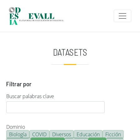
Pasar al contenido principal
DATASETS
Filtrar por
Buscar palabras clave
Dominio
Biología
COVID
Diversos
Educación
Ficción