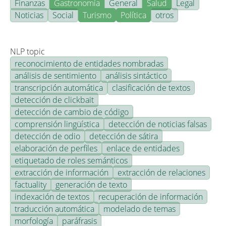
Finanzas
Gastronomía
General
Salud
Legal
Noticias
Social
Turismo
Política
otros
NLP topic
reconocimiento de entidades nombradas
análisis de sentimiento
análisis sintáctico
transcripción automática
clasificación de textos
detección de clickbait
detección de cambio de código
comprensión lingüística
detección de noticias falsas
detección de odio
detección de sátira
elaboración de perfiles
enlace de entidades
etiquetado de roles semánticos
extracción de información
extracción de relaciones
factuality
generación de texto
indexación de textos
recuperación de información
traducción automática
modelado de temas
morfología
paráfrasis