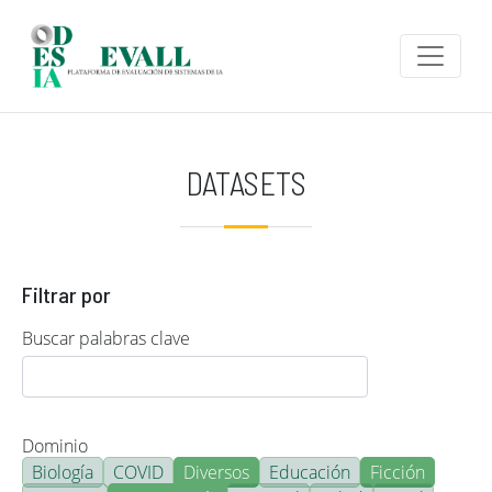
Pasar al contenido principal
DATASETS
Filtrar por
Buscar palabras clave
Dominio
Biología
COVID
Diversos
Educación
Ficción