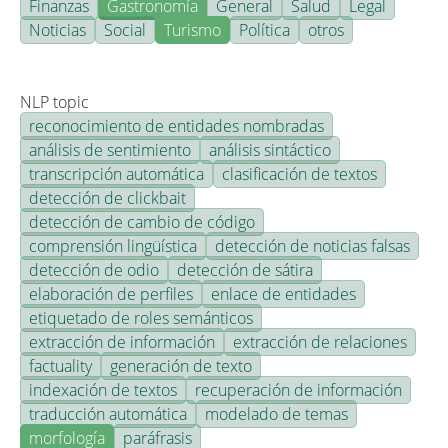
Finanzas
Gastronomía
General
Salud
Legal
Noticias
Social
Turismo
Política
otros
NLP topic
reconocimiento de entidades nombradas
análisis de sentimiento
análisis sintáctico
transcripción automática
clasificación de textos
detección de clickbait
detección de cambio de código
comprensión lingüística
detección de noticias falsas
detección de odio
detección de sátira
elaboración de perfiles
enlace de entidades
etiquetado de roles semánticos
extracción de información
extracción de relaciones
factuality
generación de texto
indexación de textos
recuperación de información
traducción automática
modelado de temas
morfología
paráfrasis