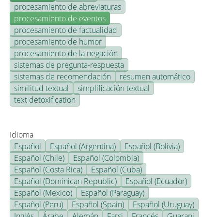
procesamiento de abreviaturas
procesamiento de eventos
procesamiento de factualidad
procesamiento de humor
procesamiento de la negación
sistemas de pregunta-respuesta
sistemas de recomendación
resumen automático
similitud textual
simplificación textual
text detoxification
Idioma
Español
Español (Argentina)
Español (Bolivia)
Español (Chile)
Español (Colombia)
Español (Costa Rica)
Español (Cuba)
Español (Dominican Republic)
Español (Ecuador)
Español (Mexico)
Español (Paraguay)
Español (Peru)
Español (Spain)
Español (Uruguay)
Inglés
Árabe
Alemán
Farsi
Francés
Guarani