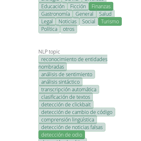
Educación
Ficción
Finanzas
Gastronomía
General
Salud
Legal
Noticias
Social
Turismo
Política
otros
NLP topic
reconocimiento de entidades
nombradas
análisis de sentimiento
análisis sintáctico
transcripción automática
clasificación de textos
detección de clickbait
detección de cambio de código
comprensión lingüística
detección de noticias falsas
detección de odio