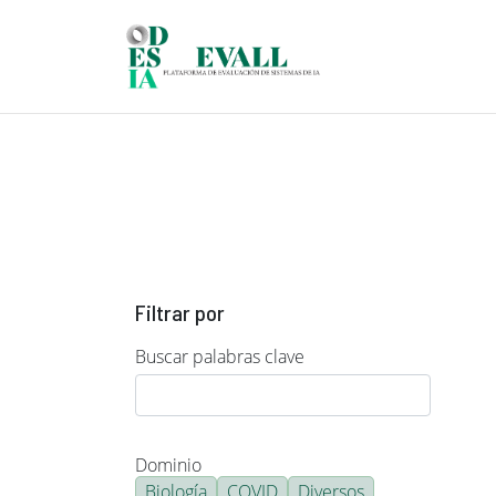
Pasar al contenido principal
Filtrar por
Buscar palabras clave
Dominio
Biología
COVID
Diversos