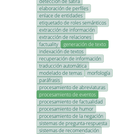
detección de sátira
elaboración de perfiles
enlace de entidades
etiquetado de roles semánticos
extracción de información
extracción de relaciones
factuality
generación de texto
indexación de textos
recuperación de información
traducción automática
modelado de temas
morfología
paráfrasis
procesamiento de abreviaturas
procesamiento de eventos
procesamiento de factualidad
procesamiento de humor
procesamiento de la negación
sistemas de pregunta-respuesta
sistemas de recomendación