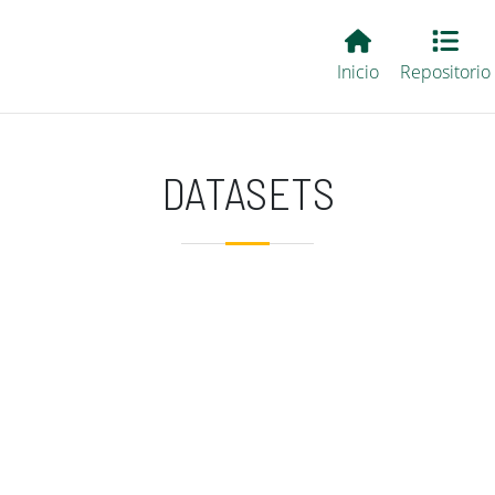
Main EvALL
Inicio
Repositorio
DATASETS