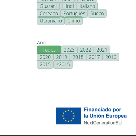
Guarani
Hindi
Italiano
Coreano
Portugués
Sueco
Ucraniano
Chino
Año
- Todos -
2023
2022
2021
2020
2019
2018
2017
2016
2015
<2015