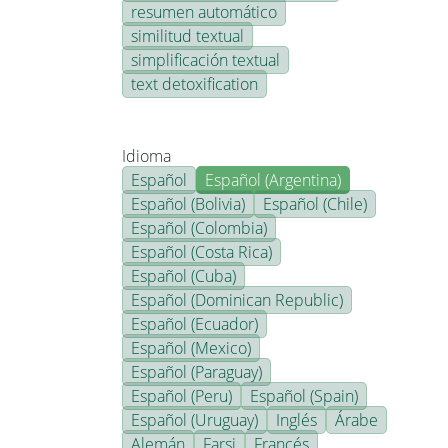
resumen automático
similitud textual
simplificación textual
text detoxification
Idioma
Español
Español (Argentina)
Español (Bolivia)
Español (Chile)
Español (Colombia)
Español (Costa Rica)
Español (Cuba)
Español (Dominican Republic)
Español (Ecuador)
Español (Mexico)
Español (Paraguay)
Español (Peru)
Español (Spain)
Español (Uruguay)
Inglés
Árabe
Alemán
Farsi
Francés