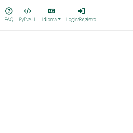
Lang
Login_Registro
FAQ
PyEvALL
Idioma
Login/Registro