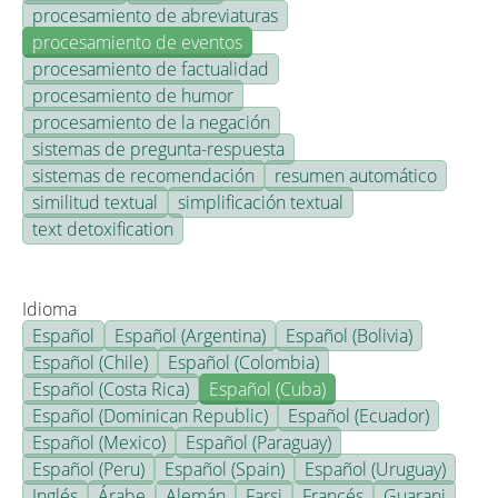
procesamiento de abreviaturas
procesamiento de eventos
procesamiento de factualidad
procesamiento de humor
procesamiento de la negación
sistemas de pregunta-respuesta
sistemas de recomendación
resumen automático
similitud textual
simplificación textual
text detoxification
Idioma
Español
Español (Argentina)
Español (Bolivia)
Español (Chile)
Español (Colombia)
Español (Costa Rica)
Español (Cuba)
Español (Dominican Republic)
Español (Ecuador)
Español (Mexico)
Español (Paraguay)
Español (Peru)
Español (Spain)
Español (Uruguay)
Inglés
Árabe
Alemán
Farsi
Francés
Guarani