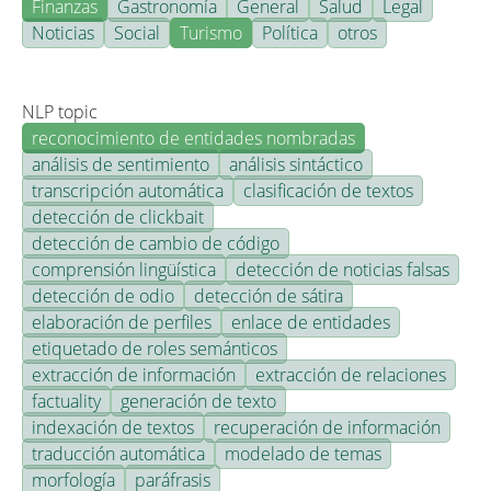
Finanzas
Gastronomía
General
Salud
Legal
Noticias
Social
Turismo
Política
otros
NLP topic
reconocimiento de entidades nombradas
análisis de sentimiento
análisis sintáctico
transcripción automática
clasificación de textos
detección de clickbait
detección de cambio de código
comprensión lingüística
detección de noticias falsas
detección de odio
detección de sátira
elaboración de perfiles
enlace de entidades
etiquetado de roles semánticos
extracción de información
extracción de relaciones
factuality
generación de texto
indexación de textos
recuperación de información
traducción automática
modelado de temas
morfología
paráfrasis