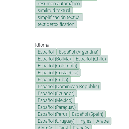
resumen automático
similitud textual
simplificación textual
text detoxification
Idioma
Español
Español (Argentina)
Español (Bolivia)
Español (Chile)
Español (Colombia)
Español (Costa Rica)
Español (Cuba)
Español (Dominican Republic)
Español (Ecuador)
Español (Mexico)
Español (Paraguay)
Español (Peru)
Español (Spain)
Español (Uruguay)
Inglés
Árabe
Alemán
Farsi
Francés