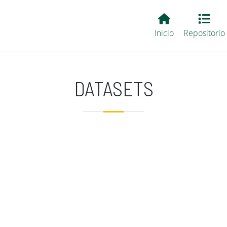
Main EvALL
Inicio
Repositorio
DATASETS