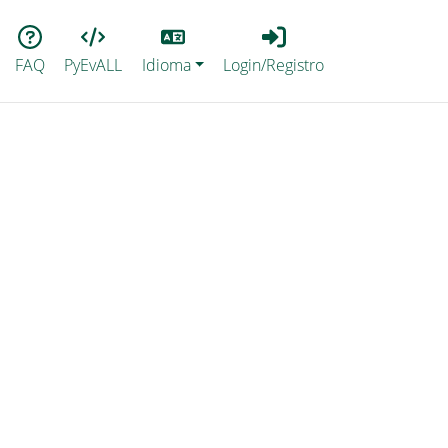
Lang
Login_Registro
FAQ
PyEvALL
Idioma
Login/Registro