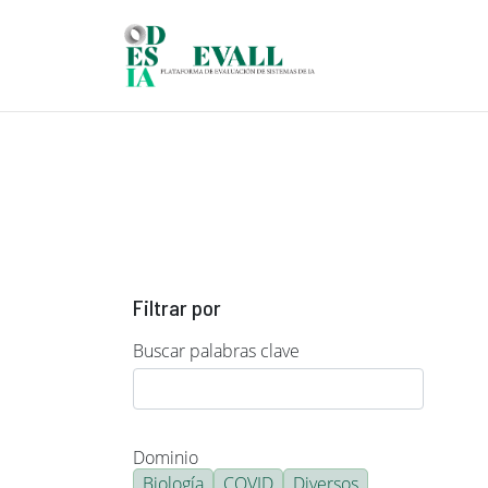
Pasar al contenido principal
Filtrar por
Buscar palabras clave
Dominio
Biología
COVID
Diversos