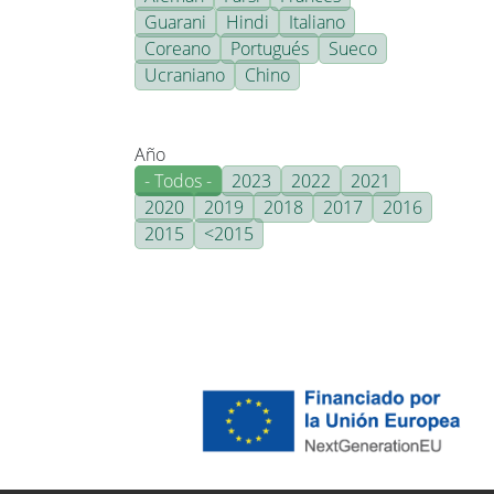
Guarani
Hindi
Italiano
Coreano
Portugués
Sueco
Ucraniano
Chino
Año
- Todos -
2023
2022
2021
2020
2019
2018
2017
2016
2015
<2015