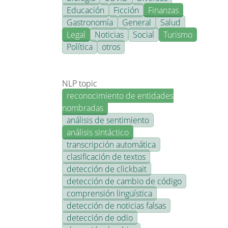
Educación
Ficción
Finanzas
Gastronomía
General
Salud
Legal
Noticias
Social
Turismo
Política
otros
NLP topic
reconocimiento de entidades
nombradas
análisis de sentimiento
análisis sintáctico
transcripción automática
clasificación de textos
detección de clickbait
detección de cambio de código
comprensión lingüística
detección de noticias falsas
detección de odio