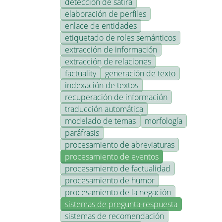
detección de sátira
elaboración de perfiles
enlace de entidades
etiquetado de roles semánticos
extracción de información
extracción de relaciones
factuality
generación de texto
indexación de textos
recuperación de información
traducción automática
modelado de temas
morfología
paráfrasis
procesamiento de abreviaturas
procesamiento de eventos
procesamiento de factualidad
procesamiento de humor
procesamiento de la negación
sistemas de pregunta-respuesta
sistemas de recomendación