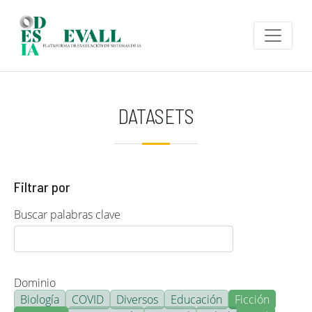
Pasar al contenido principal
DATASETS
Filtrar por
Buscar palabras clave
Dominio
Biología
COVID
Diversos
Educación
Ficción