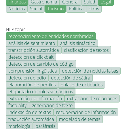
Finanzas
Gastronomía
General
Salud
Legal
Noticias
Social
Turismo
Política
otros
NLP topic
reconocimiento de entidades nombradas
análisis de sentimiento
análisis sintáctico
transcripción automática
clasificación de textos
detección de clickbait
detección de cambio de código
comprensión lingüística
detección de noticias falsas
detección de odio
detección de sátira
elaboración de perfiles
enlace de entidades
etiquetado de roles semánticos
extracción de información
extracción de relaciones
factuality
generación de texto
indexación de textos
recuperación de información
traducción automática
modelado de temas
morfología
paráfrasis