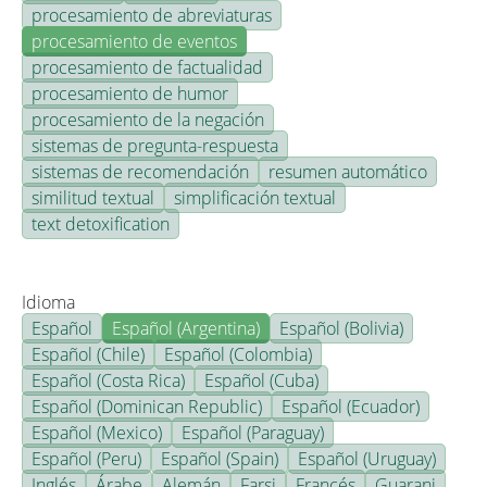
procesamiento de abreviaturas
procesamiento de eventos
procesamiento de factualidad
procesamiento de humor
procesamiento de la negación
sistemas de pregunta-respuesta
sistemas de recomendación
resumen automático
similitud textual
simplificación textual
text detoxification
Idioma
Español
Español (Argentina)
Español (Bolivia)
Español (Chile)
Español (Colombia)
Español (Costa Rica)
Español (Cuba)
Español (Dominican Republic)
Español (Ecuador)
Español (Mexico)
Español (Paraguay)
Español (Peru)
Español (Spain)
Español (Uruguay)
Inglés
Árabe
Alemán
Farsi
Francés
Guarani