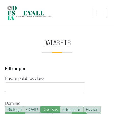
Pasar al contenido principal
DATASETS
Filtrar por
Buscar palabras clave
Dominio
Biología
COVID
Diversos
Educación
Ficción