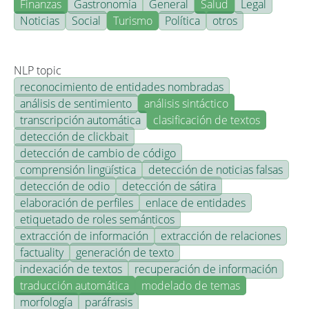
Finanzas
Gastronomía
General
Salud
Legal
Noticias
Social
Turismo
Política
otros
NLP topic
reconocimiento de entidades nombradas
análisis de sentimiento
análisis sintáctico
transcripción automática
clasificación de textos
detección de clickbait
detección de cambio de código
comprensión lingüística
detección de noticias falsas
detección de odio
detección de sátira
elaboración de perfiles
enlace de entidades
etiquetado de roles semánticos
extracción de información
extracción de relaciones
factuality
generación de texto
indexación de textos
recuperación de información
traducción automática
modelado de temas
morfología
paráfrasis