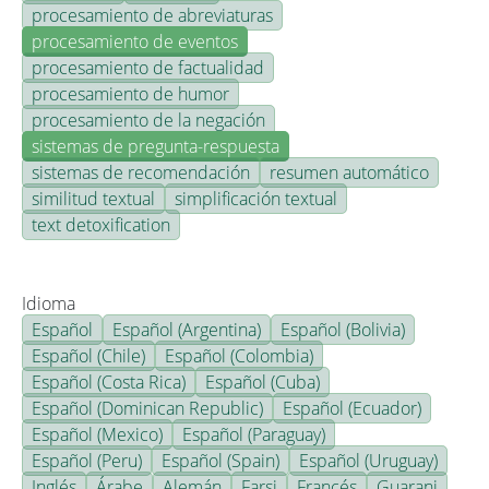
procesamiento de abreviaturas
procesamiento de eventos
procesamiento de factualidad
procesamiento de humor
procesamiento de la negación
sistemas de pregunta-respuesta
sistemas de recomendación
resumen automático
similitud textual
simplificación textual
text detoxification
Idioma
Español
Español (Argentina)
Español (Bolivia)
Español (Chile)
Español (Colombia)
Español (Costa Rica)
Español (Cuba)
Español (Dominican Republic)
Español (Ecuador)
Español (Mexico)
Español (Paraguay)
Español (Peru)
Español (Spain)
Español (Uruguay)
Inglés
Árabe
Alemán
Farsi
Francés
Guarani