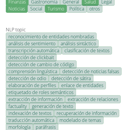
Finanzas
Gastronomía
General
Salud
Legal
Noticias
Social
Turismo
Política
otros
NLP topic
reconocimiento de entidades nombradas
análisis de sentimiento
análisis sintáctico
transcripción automática
clasificación de textos
detección de clickbait
detección de cambio de código
comprensión lingüística
detección de noticias falsas
detección de odio
detección de sátira
elaboración de perfiles
enlace de entidades
etiquetado de roles semánticos
extracción de información
extracción de relaciones
factuality
generación de texto
indexación de textos
recuperación de información
traducción automática
modelado de temas
morfología
paráfrasis