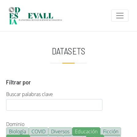
Pasar al contenido principal
DATASETS
Filtrar por
Buscar palabras clave
Dominio
Biología
COVID
Diversos
Educación
Ficción