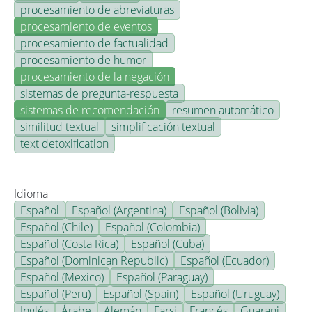
procesamiento de abreviaturas
procesamiento de eventos
procesamiento de factualidad
procesamiento de humor
procesamiento de la negación
sistemas de pregunta-respuesta
sistemas de recomendación
resumen automático
similitud textual
simplificación textual
text detoxification
Idioma
Español
Español (Argentina)
Español (Bolivia)
Español (Chile)
Español (Colombia)
Español (Costa Rica)
Español (Cuba)
Español (Dominican Republic)
Español (Ecuador)
Español (Mexico)
Español (Paraguay)
Español (Peru)
Español (Spain)
Español (Uruguay)
Inglés
Árabe
Alemán
Farsi
Francés
Guarani