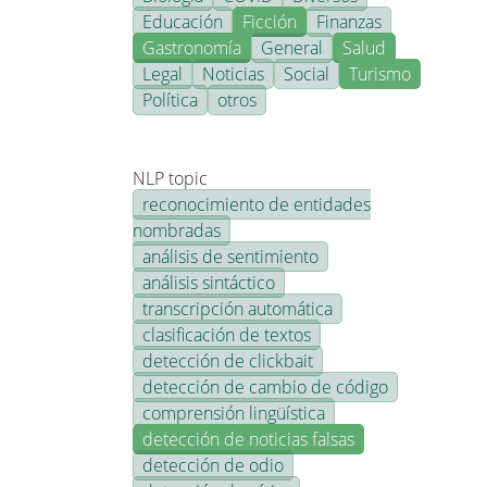
Educación
Ficción
Finanzas
Gastronomía
General
Salud
Legal
Noticias
Social
Turismo
Política
otros
NLP topic
reconocimiento de entidades
nombradas
análisis de sentimiento
análisis sintáctico
transcripción automática
clasificación de textos
detección de clickbait
detección de cambio de código
comprensión lingüística
detección de noticias falsas
detección de odio