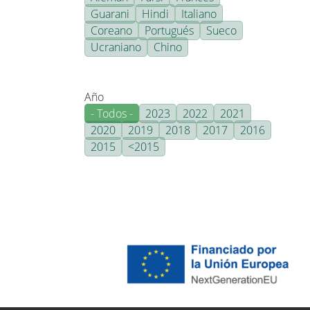
Guarani
Hindi
Italiano
Coreano
Portugués
Sueco
Ucraniano
Chino
Año
- Todos -
2023
2022
2021
2020
2019
2018
2017
2016
2015
<2015