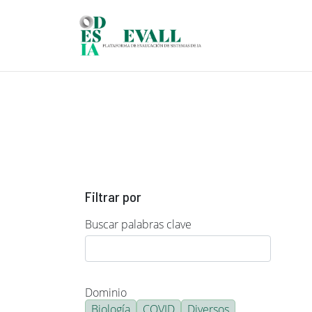
Pasar al contenido principal
Filtrar por
Buscar palabras clave
Dominio
Biología
COVID
Diversos