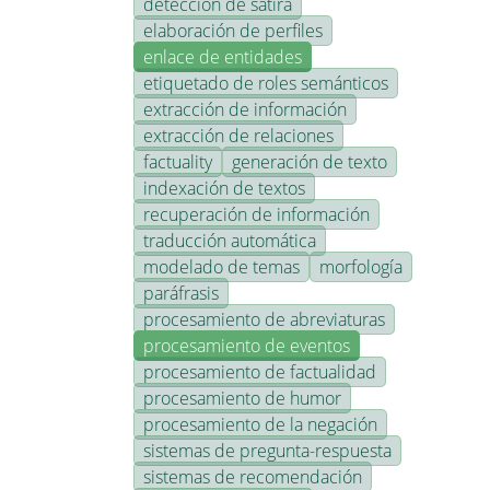
detección de sátira
elaboración de perfiles
enlace de entidades
etiquetado de roles semánticos
extracción de información
extracción de relaciones
factuality
generación de texto
indexación de textos
recuperación de información
traducción automática
modelado de temas
morfología
paráfrasis
procesamiento de abreviaturas
procesamiento de eventos
procesamiento de factualidad
procesamiento de humor
procesamiento de la negación
sistemas de pregunta-respuesta
sistemas de recomendación