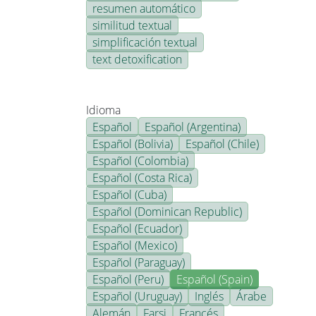
resumen automático
similitud textual
simplificación textual
text detoxification
Idioma
Español
Español (Argentina)
Español (Bolivia)
Español (Chile)
Español (Colombia)
Español (Costa Rica)
Español (Cuba)
Español (Dominican Republic)
Español (Ecuador)
Español (Mexico)
Español (Paraguay)
Español (Peru)
Español (Spain)
Español (Uruguay)
Inglés
Árabe
Alemán
Farsi
Francés