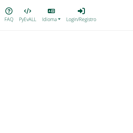
Lang
Login_Registro
FAQ
PyEvALL
Idioma
Login/Registro