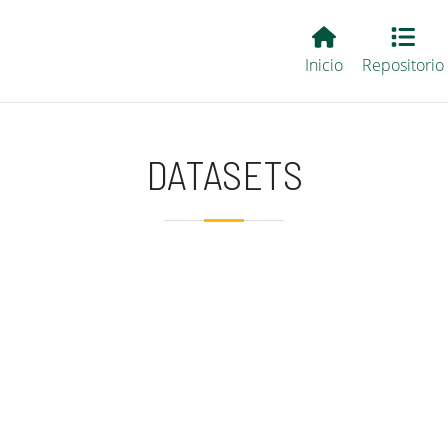
Main EvALL
Inicio
Repositorio
DATASETS