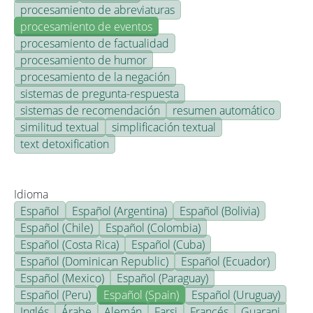
procesamiento de abreviaturas
procesamiento de eventos
procesamiento de factualidad
procesamiento de humor
procesamiento de la negación
sistemas de pregunta-respuesta
sistemas de recomendación
resumen automático
similitud textual
simplificación textual
text detoxification
Idioma
Español
Español (Argentina)
Español (Bolivia)
Español (Chile)
Español (Colombia)
Español (Costa Rica)
Español (Cuba)
Español (Dominican Republic)
Español (Ecuador)
Español (Mexico)
Español (Paraguay)
Español (Peru)
Español (Spain)
Español (Uruguay)
Inglés
Árabe
Alemán
Farsi
Francés
Guarani