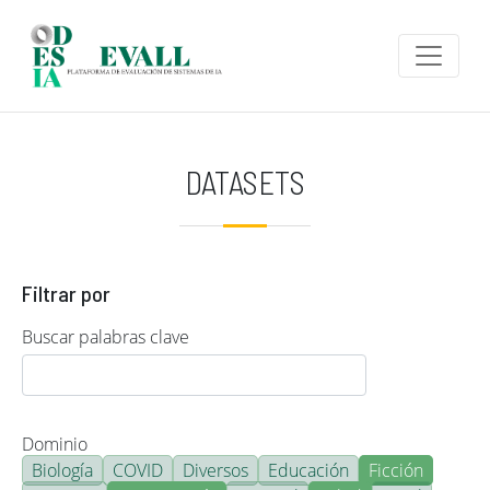
Pasar al contenido principal
DATASETS
Filtrar por
Buscar palabras clave
Dominio
Biología
COVID
Diversos
Educación
Ficción