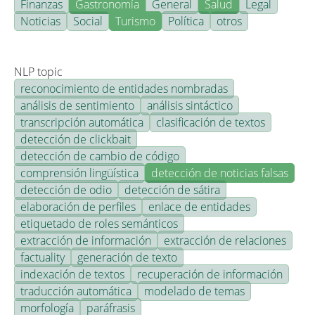
Finanzas
Gastronomía
General
Salud
Legal
Noticias
Social
Turismo
Política
otros
NLP topic
reconocimiento de entidades nombradas
análisis de sentimiento
análisis sintáctico
transcripción automática
clasificación de textos
detección de clickbait
detección de cambio de código
comprensión lingüística
detección de noticias falsas
detección de odio
detección de sátira
elaboración de perfiles
enlace de entidades
etiquetado de roles semánticos
extracción de información
extracción de relaciones
factuality
generación de texto
indexación de textos
recuperación de información
traducción automática
modelado de temas
morfología
paráfrasis