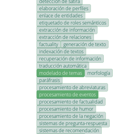
detección de sátira
elaboración de perfiles
enlace de entidades
etiquetado de roles semánticos
extracción de información
extracción de relaciones
factuality
generación de texto
indexación de textos
recuperación de información
traducción automática
modelado de temas
morfología
paráfrasis
procesamiento de abreviaturas
procesamiento de eventos
procesamiento de factualidad
procesamiento de humor
procesamiento de la negación
sistemas de pregunta-respuesta
sistemas de recomendación