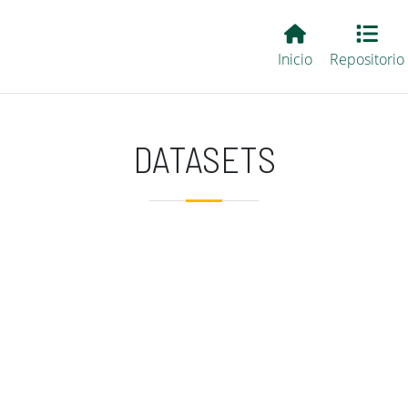
Main EvALL
Inicio
Repositorio
DATASETS