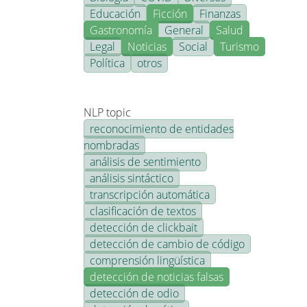
Educación
Ficción
Finanzas
Gastronomía
General
Salud
Legal
Noticias
Social
Turismo
Política
otros
NLP topic
reconocimiento de entidades
nombradas
análisis de sentimiento
análisis sintáctico
transcripción automática
clasificación de textos
detección de clickbait
detección de cambio de código
comprensión lingüística
detección de noticias falsas
detección de odio