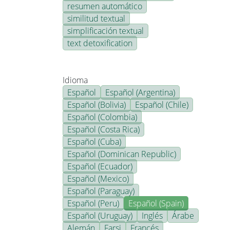
resumen automático
similitud textual
simplificación textual
text detoxification
Idioma
Español
Español (Argentina)
Español (Bolivia)
Español (Chile)
Español (Colombia)
Español (Costa Rica)
Español (Cuba)
Español (Dominican Republic)
Español (Ecuador)
Español (Mexico)
Español (Paraguay)
Español (Peru)
Español (Spain)
Español (Uruguay)
Inglés
Árabe
Alemán
Farsi
Francés