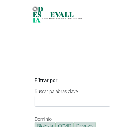
Pasar al contenido principal
Filtrar por
Buscar palabras clave
Dominio
Biología
COVID
Diversos