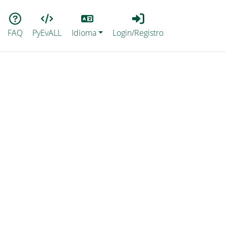
Lang
Login_Registro
FAQ
PyEvALL
Idioma
Login/Registro