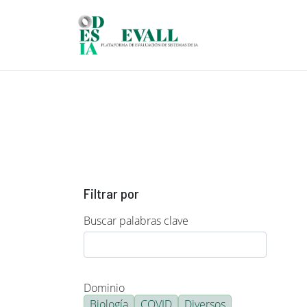
Pasar al contenido principal
Filtrar por
Buscar palabras clave
Dominio
Biología
COVID
Diversos