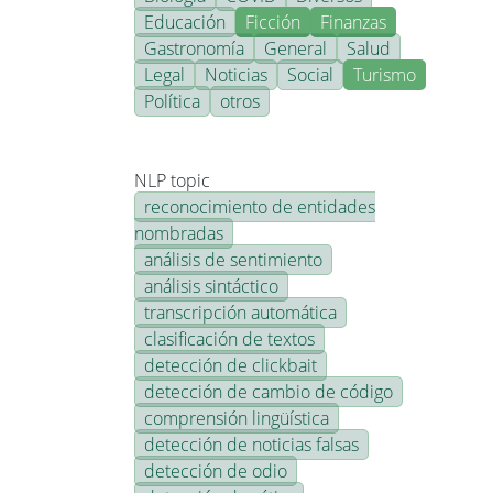
Educación
Ficción
Finanzas
Gastronomía
General
Salud
Legal
Noticias
Social
Turismo
Política
otros
NLP topic
reconocimiento de entidades
nombradas
análisis de sentimiento
análisis sintáctico
transcripción automática
clasificación de textos
detección de clickbait
detección de cambio de código
comprensión lingüística
detección de noticias falsas
detección de odio