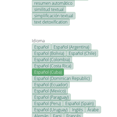
resumen automático
similitud textual
simplificación textual
text detoxification
Idioma
Español
Español (Argentina)
Español (Bolivia)
Español (Chile)
Español (Colombia)
Español (Costa Rica)
Español (Cuba)
Español (Dominican Republic)
Español (Ecuador)
Español (Mexico)
Español (Paraguay)
Español (Peru)
Español (Spain)
Español (Uruguay)
Inglés
Árabe
Alemán
Farsi
Francés