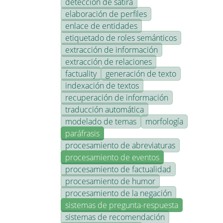
detección de sátira
elaboración de perfiles
enlace de entidades
etiquetado de roles semánticos
extracción de información
extracción de relaciones
factuality
generación de texto
indexación de textos
recuperación de información
traducción automática
modelado de temas
morfología
paráfrasis
procesamiento de abreviaturas
procesamiento de eventos
procesamiento de factualidad
procesamiento de humor
procesamiento de la negación
sistemas de pregunta-respuesta
sistemas de recomendación