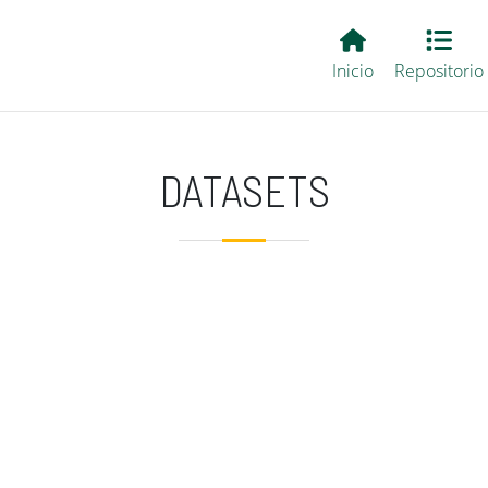
Main EvALL
Inicio
Repositorio
DATASETS