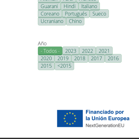
Guarani
Hindi
Italiano
Coreano
Portugués
Sueco
Ucraniano
Chino
Año
- Todos -
2023
2022
2021
2020
2019
2018
2017
2016
2015
<2015