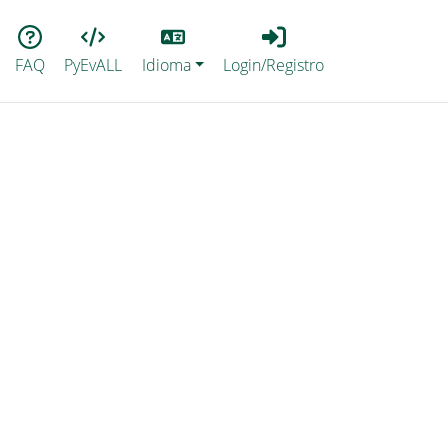
Lang
Login_Registro
FAQ
PyEvALL
Idioma
Login/Registro