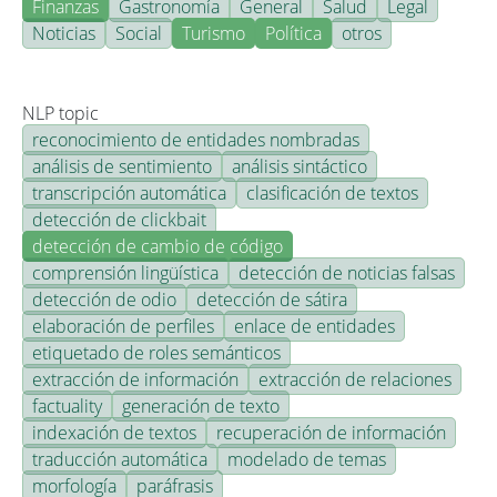
Finanzas
Gastronomía
General
Salud
Legal
Noticias
Social
Turismo
Política
otros
NLP topic
reconocimiento de entidades nombradas
análisis de sentimiento
análisis sintáctico
transcripción automática
clasificación de textos
detección de clickbait
detección de cambio de código
comprensión lingüística
detección de noticias falsas
detección de odio
detección de sátira
elaboración de perfiles
enlace de entidades
etiquetado de roles semánticos
extracción de información
extracción de relaciones
factuality
generación de texto
indexación de textos
recuperación de información
traducción automática
modelado de temas
morfología
paráfrasis