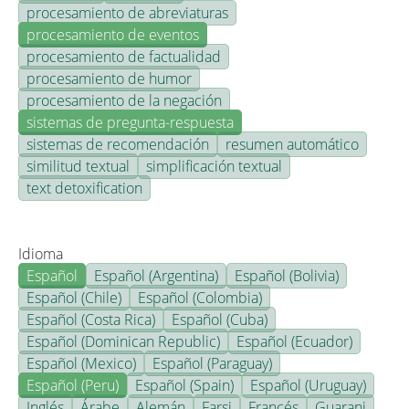
procesamiento de abreviaturas
procesamiento de eventos
procesamiento de factualidad
procesamiento de humor
procesamiento de la negación
sistemas de pregunta-respuesta
sistemas de recomendación
resumen automático
similitud textual
simplificación textual
text detoxification
Idioma
Español
Español (Argentina)
Español (Bolivia)
Español (Chile)
Español (Colombia)
Español (Costa Rica)
Español (Cuba)
Español (Dominican Republic)
Español (Ecuador)
Español (Mexico)
Español (Paraguay)
Español (Peru)
Español (Spain)
Español (Uruguay)
Inglés
Árabe
Alemán
Farsi
Francés
Guarani