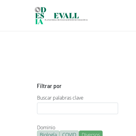
Pasar al contenido principal
Filtrar por
Buscar palabras clave
Dominio
Biología
COVID
Diversos