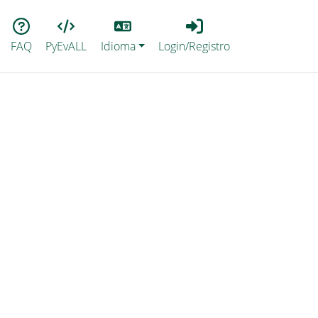
Lang
Login_Registro
FAQ
PyEvALL
Idioma
Login/Registro