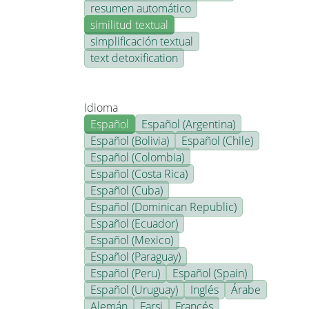
resumen automático
similitud textual
simplificación textual
text detoxification
Idioma
Español
Español (Argentina)
Español (Bolivia)
Español (Chile)
Español (Colombia)
Español (Costa Rica)
Español (Cuba)
Español (Dominican Republic)
Español (Ecuador)
Español (Mexico)
Español (Paraguay)
Español (Peru)
Español (Spain)
Español (Uruguay)
Inglés
Árabe
Alemán
Farsi
Francés