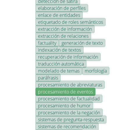
detección de sátira
elaboración de perfiles
enlace de entidades
etiquetado de roles semánticos
extracción de información
extracción de relaciones
factuality
generación de texto
indexación de textos
recuperación de información
traducción automática
modelado de temas
morfología
paráfrasis
procesamiento de abreviaturas
procesamiento de eventos
procesamiento de factualidad
procesamiento de humor
procesamiento de la negación
sistemas de pregunta-respuesta
sistemas de recomendación