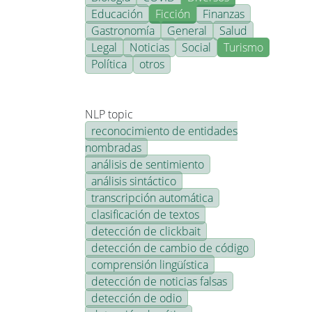
Educación
Ficción
Finanzas
Gastronomía
General
Salud
Legal
Noticias
Social
Turismo
Política
otros
NLP topic
reconocimiento de entidades
nombradas
análisis de sentimiento
análisis sintáctico
transcripción automática
clasificación de textos
detección de clickbait
detección de cambio de código
comprensión lingüística
detección de noticias falsas
detección de odio