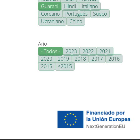
Guarani
Hindi
Italiano
Coreano
Portugués
Sueco
Ucraniano
Chino
Año
- Todos -
2023
2022
2021
2020
2019
2018
2017
2016
2015
<2015