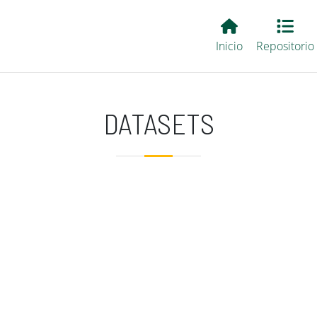
Main EvALL
Inicio
Repositorio
DATASETS