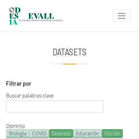
Pasar al contenido principal
DATASETS
Filtrar por
Buscar palabras clave
Dominio
Biología
COVID
Diversos
Educación
Ficción