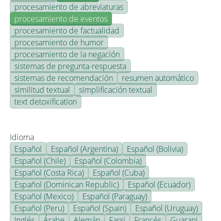
procesamiento de abreviaturas
procesamiento de eventos
procesamiento de factualidad
procesamiento de humor
procesamiento de la negación
sistemas de pregunta-respuesta
sistemas de recomendación
resumen automático
similitud textual
simplificación textual
text detoxification
Idioma
Español
Español (Argentina)
Español (Bolivia)
Español (Chile)
Español (Colombia)
Español (Costa Rica)
Español (Cuba)
Español (Dominican Republic)
Español (Ecuador)
Español (Mexico)
Español (Paraguay)
Español (Peru)
Español (Spain)
Español (Uruguay)
Inglés
Árabe
Alemán
Farsi
Francés
Guarani