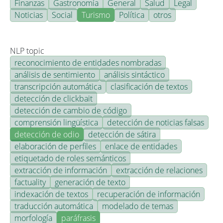
Finanzas
Gastronomía
General
Salud
Legal
Noticias
Social
Turismo
Política
otros
NLP topic
reconocimiento de entidades nombradas
análisis de sentimiento
análisis sintáctico
transcripción automática
clasificación de textos
detección de clickbait
detección de cambio de código
comprensión lingüística
detección de noticias falsas
detección de odio
detección de sátira
elaboración de perfiles
enlace de entidades
etiquetado de roles semánticos
extracción de información
extracción de relaciones
factuality
generación de texto
indexación de textos
recuperación de información
traducción automática
modelado de temas
morfología
paráfrasis