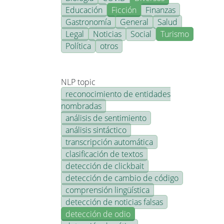
Educación
Ficción
Finanzas
Gastronomía
General
Salud
Legal
Noticias
Social
Turismo
Política
otros
NLP topic
reconocimiento de entidades
nombradas
análisis de sentimiento
análisis sintáctico
transcripción automática
clasificación de textos
detección de clickbait
detección de cambio de código
comprensión lingüística
detección de noticias falsas
detección de odio