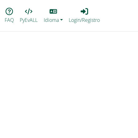
Lang
Login_Registro
FAQ
PyEvALL
Idioma
Login/Registro