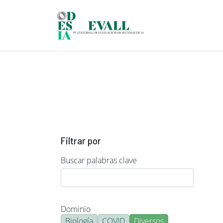
Pasar al contenido principal
Filtrar por
Buscar palabras clave
Dominio
Biología
COVID
Diversos