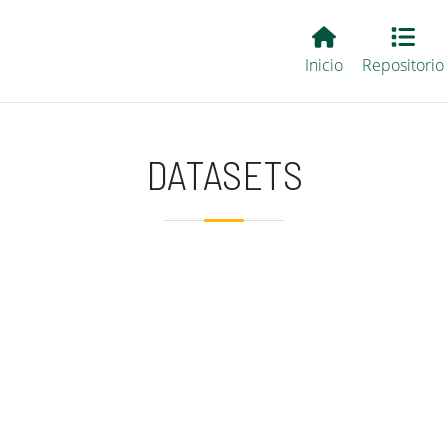
Main EvALL
Inicio
Repositorio
DATASETS