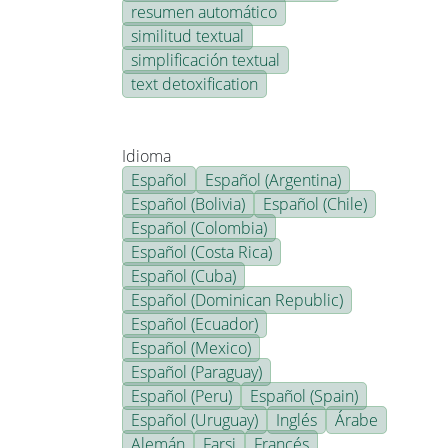
resumen automático
similitud textual
simplificación textual
text detoxification
Idioma
Español
Español (Argentina)
Español (Bolivia)
Español (Chile)
Español (Colombia)
Español (Costa Rica)
Español (Cuba)
Español (Dominican Republic)
Español (Ecuador)
Español (Mexico)
Español (Paraguay)
Español (Peru)
Español (Spain)
Español (Uruguay)
Inglés
Árabe
Alemán
Farsi
Francés