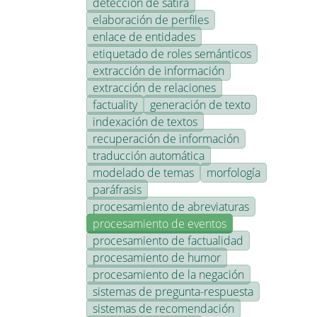
detección de sátira
elaboración de perfiles
enlace de entidades
etiquetado de roles semánticos
extracción de información
extracción de relaciones
factuality
generación de texto
indexación de textos
recuperación de información
traducción automática
modelado de temas
morfología
paráfrasis
procesamiento de abreviaturas
procesamiento de eventos
procesamiento de factualidad
procesamiento de humor
procesamiento de la negación
sistemas de pregunta-respuesta
sistemas de recomendación