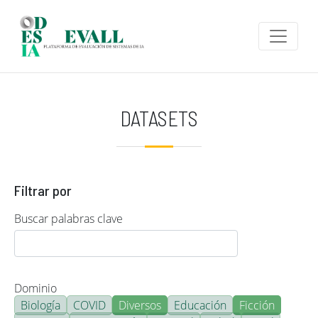
Pasar al contenido principal
DATASETS
Filtrar por
Buscar palabras clave
Dominio
Biología
COVID
Diversos
Educación
Ficción