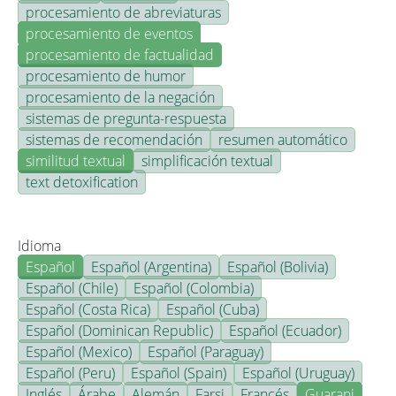
procesamiento de abreviaturas
procesamiento de eventos
procesamiento de factualidad
procesamiento de humor
procesamiento de la negación
sistemas de pregunta-respuesta
sistemas de recomendación
resumen automático
similitud textual
simplificación textual
text detoxification
Idioma
Español
Español (Argentina)
Español (Bolivia)
Español (Chile)
Español (Colombia)
Español (Costa Rica)
Español (Cuba)
Español (Dominican Republic)
Español (Ecuador)
Español (Mexico)
Español (Paraguay)
Español (Peru)
Español (Spain)
Español (Uruguay)
Inglés
Árabe
Alemán
Farsi
Francés
Guarani