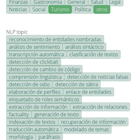
Finanzas
Gastronomía
General
Salud
Legal
Noticias
Social
Turismo
Política
otros
NLP topic
reconocimiento de entidades nombradas
análisis de sentimiento
análisis sintáctico
transcripción automática
clasificación de textos
detección de clickbait
detección de cambio de código
comprensión lingüística
detección de noticias falsas
detección de odio
detección de sátira
elaboración de perfiles
enlace de entidades
etiquetado de roles semánticos
extracción de información
extracción de relaciones
factuality
generación de texto
indexación de textos
recuperación de información
traducción automática
modelado de temas
morfología
paráfrasis