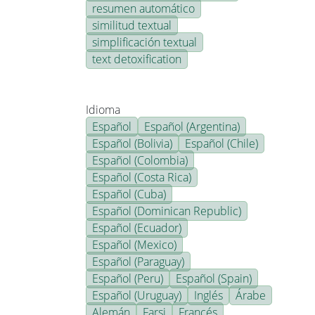
resumen automático
similitud textual
simplificación textual
text detoxification
Idioma
Español
Español (Argentina)
Español (Bolivia)
Español (Chile)
Español (Colombia)
Español (Costa Rica)
Español (Cuba)
Español (Dominican Republic)
Español (Ecuador)
Español (Mexico)
Español (Paraguay)
Español (Peru)
Español (Spain)
Español (Uruguay)
Inglés
Árabe
Alemán
Farsi
Francés