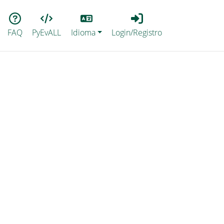
Lang
Login_Registro
FAQ
PyEvALL
Idioma
Login/Registro