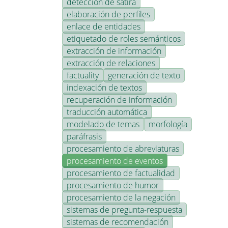
detección de sátira
elaboración de perfiles
enlace de entidades
etiquetado de roles semánticos
extracción de información
extracción de relaciones
factuality
generación de texto
indexación de textos
recuperación de información
traducción automática
modelado de temas
morfología
paráfrasis
procesamiento de abreviaturas
procesamiento de eventos
procesamiento de factualidad
procesamiento de humor
procesamiento de la negación
sistemas de pregunta-respuesta
sistemas de recomendación