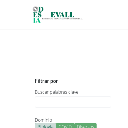
Pasar al contenido principal
Filtrar por
Buscar palabras clave
Dominio
Biología
COVID
Diversos