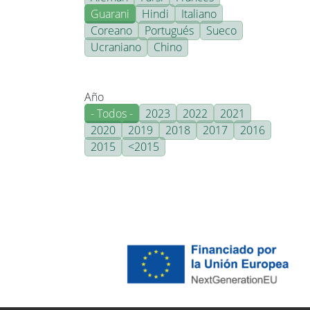
Guarani
Hindi
Italiano
Coreano
Portugués
Sueco
Ucraniano
Chino
Año
- Todos -
2023
2022
2021
2020
2019
2018
2017
2016
2015
<2015