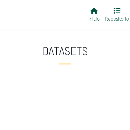
Main EvALL
Inicio
Repositorio
DATASETS