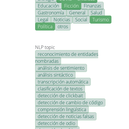
Educación
Ficción
Finanzas
Gastronomía
General
Salud
Legal
Noticias
Social
Turismo
Política
otros
NLP topic
reconocimiento de entidades
nombradas
análisis de sentimiento
análisis sintáctico
transcripción automática
clasificación de textos
detección de clickbait
detección de cambio de código
comprensión lingüística
detección de noticias falsas
detección de odio