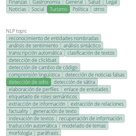
Finanzas
Gastronomía
General
Salud
Legal
Noticias
Social
Turismo
Política
otros
NLP topic
reconocimiento de entidades nombradas
análisis de sentimiento
análisis sintáctico
transcripción automática
clasificación de textos
detección de clickbait
detección de cambio de código
comprensión lingüística
detección de noticias falsas
detección de odio
detección de sátira
elaboración de perfiles
enlace de entidades
etiquetado de roles semánticos
extracción de información
extracción de relaciones
factuality
generación de texto
indexación de textos
recuperación de información
traducción automática
modelado de temas
morfología
paráfrasis