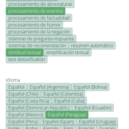
procesamiento de abreviaturas
procesamiento de eventos
procesamiento de factualidad
procesamiento de humor
procesamiento de la negación
sistemas de pregunta-respuesta
sistemas de recomendación
resumen automático
similitud textual
simplificación textual
text detoxification
Idioma
Español
Español (Argentina)
Español (Bolivia)
Español (Chile)
Español (Colombia)
Español (Costa Rica)
Español (Cuba)
Español (Dominican Republic)
Español (Ecuador)
Español (Mexico)
Español (Paraguay)
Español (Peru)
Español (Spain)
Español (Uruguay)
Inglés
Árabe
Alemán
Farsi
Francés
Guarani