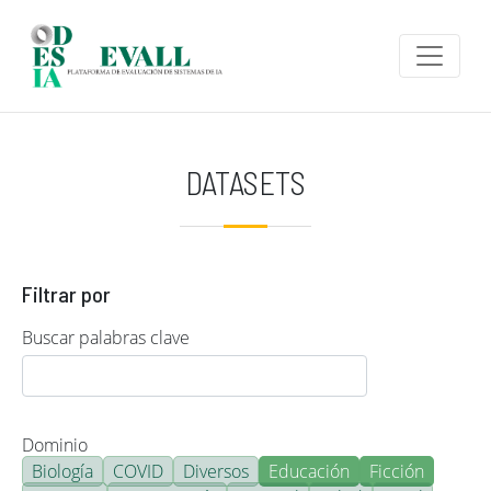
Pasar al contenido principal
DATASETS
Filtrar por
Buscar palabras clave
Dominio
Biología
COVID
Diversos
Educación
Ficción