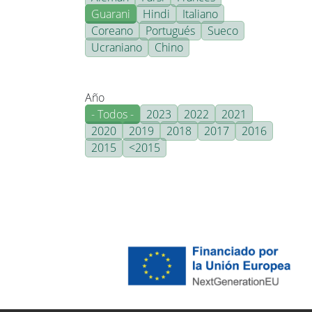
Guarani
Hindi
Italiano
Coreano
Portugués
Sueco
Ucraniano
Chino
Año
- Todos -
2023
2022
2021
2020
2019
2018
2017
2016
2015
<2015