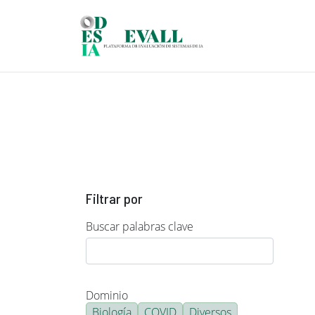
Pasar al contenido principal
Filtrar por
Buscar palabras clave
Dominio
Biología
COVID
Diversos