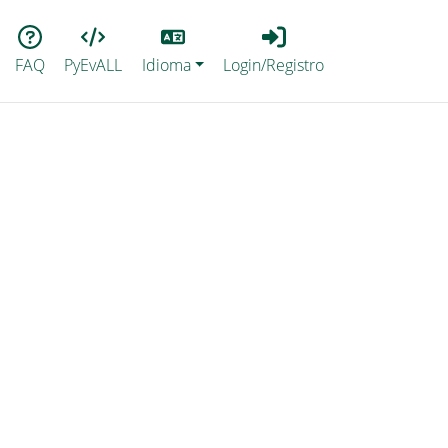
Lang
Login_Registro
FAQ
PyEvALL
Idioma
Login/Registro