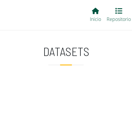
Main EvALL
Inicio
Repositorio
DATASETS