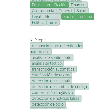
Educación
Ficción
Finanzas
Gastronomía
General
Salud
Legal
Noticias
Social
Turismo
Política
otros
NLP topic
reconocimiento de entidades
nombradas
análisis de sentimiento
análisis sintáctico
transcripción automática
clasificación de textos
detección de clickbait
detección de cambio de código
comprensión lingüística
detección de noticias falsas
detección de odio