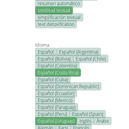
resumen automático
similitud textual
simplificación textual
text detoxification
Idioma
Español
Español (Argentina)
Español (Bolivia)
Español (Chile)
Español (Colombia)
Español (Costa Rica)
Español (Cuba)
Español (Dominican Republic)
Español (Ecuador)
Español (Mexico)
Español (Paraguay)
Español (Peru)
Español (Spain)
Español (Uruguay)
Inglés
Árabe
Alemán
Farsi
Francés