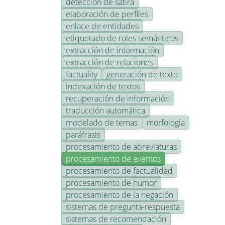
detección de sátira
elaboración de perfiles
enlace de entidades
etiquetado de roles semánticos
extracción de información
extracción de relaciones
factuality
generación de texto
indexación de textos
recuperación de información
traducción automática
modelado de temas
morfología
paráfrasis
procesamiento de abreviaturas
procesamiento de eventos
procesamiento de factualidad
procesamiento de humor
procesamiento de la negación
sistemas de pregunta-respuesta
sistemas de recomendación