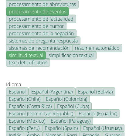
procesamiento de abreviaturas
procesamiento de eventos
procesamiento de factualidad
procesamiento de humor
procesamiento de la negación
sistemas de pregunta-respuesta
sistemas de recomendación
resumen automático
similitud textual
simplificación textual
text detoxification
Idioma
Español
Español (Argentina)
Español (Bolivia)
Español (Chile)
Español (Colombia)
Español (Costa Rica)
Español (Cuba)
Español (Dominican Republic)
Español (Ecuador)
Español (Mexico)
Español (Paraguay)
Español (Peru)
Español (Spain)
Español (Uruguay)
Inglés
Árabe
Alemán
Farsi
Francés
Guarani