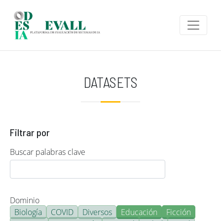
Pasar al contenido principal
DATASETS
Filtrar por
Buscar palabras clave
Dominio
Biología
COVID
Diversos
Educación
Ficción