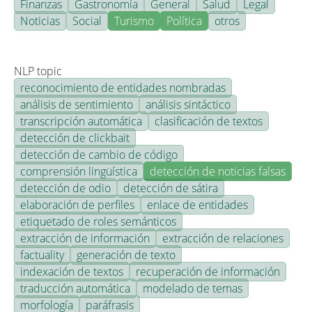
Finanzas
Gastronomía
General
Salud
Legal
Noticias
Social
Turismo
Política
otros
NLP topic
reconocimiento de entidades nombradas
análisis de sentimiento
análisis sintáctico
transcripción automática
clasificación de textos
detección de clickbait
detección de cambio de código
comprensión lingüística
detección de noticias falsas
detección de odio
detección de sátira
elaboración de perfiles
enlace de entidades
etiquetado de roles semánticos
extracción de información
extracción de relaciones
factuality
generación de texto
indexación de textos
recuperación de información
traducción automática
modelado de temas
morfología
paráfrasis