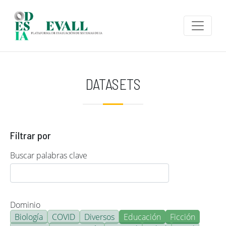
Pasar al contenido principal
DATASETS
Filtrar por
Buscar palabras clave
Dominio
Biología
COVID
Diversos
Educación
Ficción