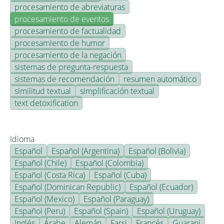
procesamiento de abreviaturas
procesamiento de eventos
procesamiento de factualidad
procesamiento de humor
procesamiento de la negación
sistemas de pregunta-respuesta
sistemas de recomendación
resumen automático
similitud textual
simplificación textual
text detoxification
Idioma
Español
Español (Argentina)
Español (Bolivia)
Español (Chile)
Español (Colombia)
Español (Costa Rica)
Español (Cuba)
Español (Dominican Republic)
Español (Ecuador)
Español (Mexico)
Español (Paraguay)
Español (Peru)
Español (Spain)
Español (Uruguay)
Inglés
Árabe
Alemán
Farsi
Francés
Guarani