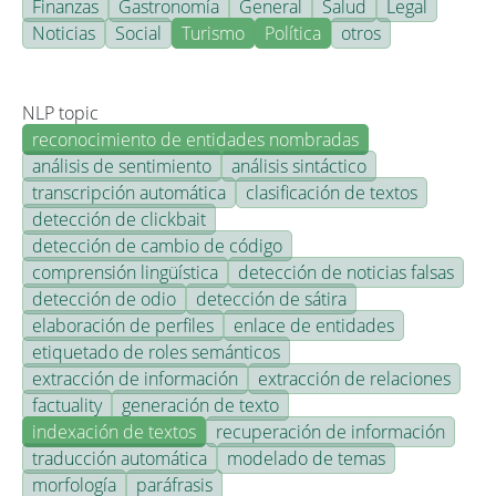
Finanzas
Gastronomía
General
Salud
Legal
Noticias
Social
Turismo
Política
otros
NLP topic
reconocimiento de entidades nombradas
análisis de sentimiento
análisis sintáctico
transcripción automática
clasificación de textos
detección de clickbait
detección de cambio de código
comprensión lingüística
detección de noticias falsas
detección de odio
detección de sátira
elaboración de perfiles
enlace de entidades
etiquetado de roles semánticos
extracción de información
extracción de relaciones
factuality
generación de texto
indexación de textos
recuperación de información
traducción automática
modelado de temas
morfología
paráfrasis